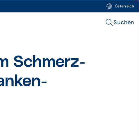
Österreich
Suchen
um Schmerz­
anken­