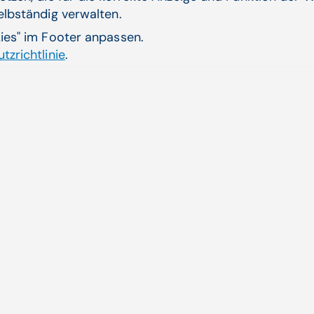
Verwandte Artikel
selbständig verwalten.
kies" im Footer anpassen.
tzrichtlinie
.
pien vorher­sagen
Pati
ELG
n haben sich immer
Jede
Bankg
Zum 