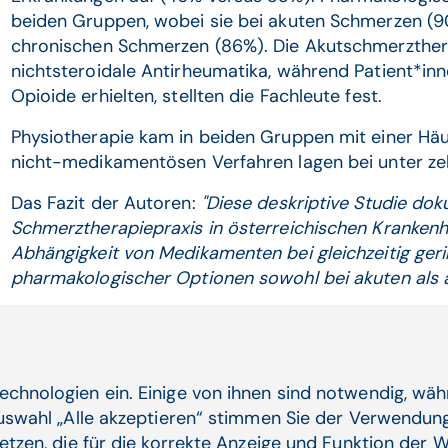
beiden Gruppen, wobei sie bei akuten Schmerzen (90
chronischen Schmerzen (86%). Die Akutschmerzther
nichtsteroidale Antirheumatika, während Patient*i
Opioide erhielten, stellten die Fachleute fest.
Physiotherapie kam in beiden Gruppen mit einer Häu
nicht-medikamentösen Verfahren lagen bei unter ze
Das Fazit der Autoren:
"Diese deskriptive Studie dok
Schmerztherapiepraxis in österreichischen Kranken
Abhängigkeit von Medikamenten bei gleichzeitig geri
pharmakologischer Optionen sowohl bei akuten als 
Die Ergebnisse könnten die Basis für In
Qualitätsverbesserung darstellen.
echnologien ein. Einige von ihnen sind notwendig, wä
Auswahl „Alle akzeptieren“ stimmen Sie der Verwendung
etzen, die für die korrekte Anzeige und Funktion der W