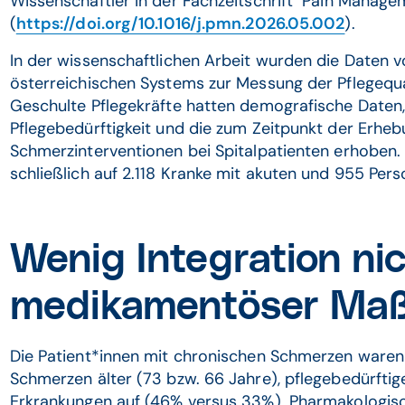
Wissenschaftler in der Fachzeitschrift "Pain Manage
(
https://doi.org/10.1016/j.pmn.2026.05.002
).
In der wissenschaftlichen Arbeit wurden die Daten v
österreichischen Systems zur Messung der Pflegequal
Geschulte Pflegekräfte hatten demografische Daten,
Pflegebedürftigkeit und die zum Zeitpunkt der Erhe
Schmerzinterventionen bei Spitalpatienten erhoben.
schließlich auf 2.118 Kranke mit akuten und 955 Pe
Wenig Integration ni
medikamentöser Ma
Die Patient*innen mit chronischen Schmerzen waren 
Schmerzen älter (73 bzw. 66 Jahre), pflegebedürftig
Erkrankungen auf (46% versus 33%). Pharmakologis