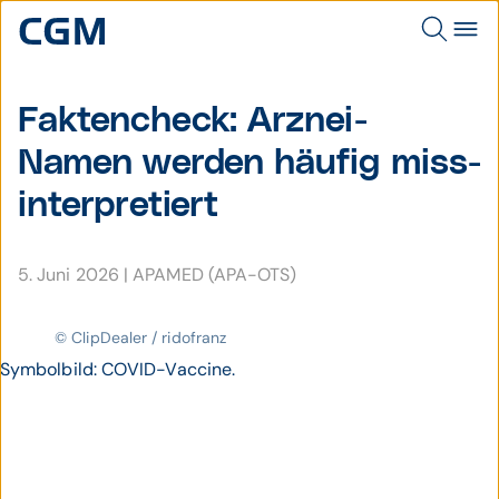
Fakten­check: Arznei-
Namen werden häufig miss­
inter­pretiert
5. Juni 2026
|
APAMED (APA-OTS)
© ClipDealer / ridofranz
Symbolbild: COVID-Vaccine.