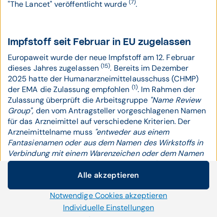
(7)
"The Lancet" veröffentlicht wurde
.
Impfstoff seit Februar in EU zugelassen
Europaweit wurde der neue Impfstoff am 12. Februar
(15)
dieses Jahres zugelassen
. Bereits im Dezember
2025 hatte der Humanarzneimittelausschuss (CHMP)
(1)
der EMA die Zulassung empfohlen
. Im Rahmen der
Zulassung überprüft die Arbeitsgruppe
"Name Review
Group",
den vom Antragsteller vorgeschlagenen Namen
für das Arzneimittel auf verschiedene Kriterien. Der
Arzneimittelname muss
"entweder aus einem
Fantasienamen oder aus dem Namen des Wirkstoffs in
Verbindung mit einem Warenzeichen oder dem Namen
des Zulassungsinhabers gebildet werden",
erklärte das
in Österreich für Zulassungen zuständige Bundesamt für
Alle akzeptieren
Cookie-Einstellungen
Sicherheit im Gesundheitswesen (BASG) auf APA-
Notwendige Cookies akzeptieren
Anfrage. Zudem dürfe der Name nicht irreführend, z.B.
Wir setzen auf unserer Website Cookies und andere
im Hinblick auf Wirkung oder Wirksamkeit, sein. Nur
Technologien ein. Einige von ihnen sind notwendig, während
Individuelle Einstellungen