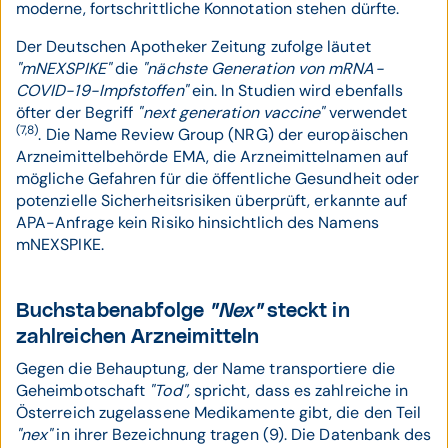
moderne, fortschrittliche Konnotation stehen dürfte.
Der Deutschen Apotheker Zeitung zufolge läutet
"mNEXSPIKE"
die
"nächste Generation von mRNA-
COVID-19-Impfstoffen"
ein. In Studien wird ebenfalls
öfter der Begriff
"next generation vaccine"
verwendet
(7,8)
. Die Name Review Group (NRG) der europäischen
Arzneimittelbehörde EMA, die Arzneimittelnamen auf
mögliche Gefahren für die öffentliche Gesundheit oder
potenzielle Sicherheitsrisiken überprüft, erkannte auf
APA-Anfrage kein Risiko hinsichtlich des Namens
mNEXSPIKE.
Buchstabenabfolge
"Nex"
steckt in
zahlreichen Arzneimitteln
Gegen die Behauptung, der Name transportiere die
Geheimbotschaft
"Tod",
spricht, dass es zahlreiche in
Österreich zugelassene Medikamente gibt, die den Teil
"nex"
in ihrer Bezeichnung tragen (9). Die Datenbank des