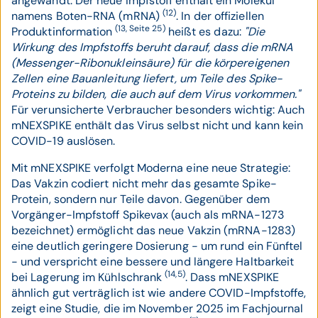
angewandt. Der neue Impfstoff enthält ein Molekül
(12)
namens Boten-RNA (mRNA)
. In der offiziellen
(13, Seite 25)
Produktinformation
heißt es dazu:
"Die
Wirkung des Impfstoffs beruht darauf, dass die mRNA
(Messenger-Ribonukleinsäure) für die körpereigenen
Zellen eine Bauanleitung liefert, um Teile des Spike-
Proteins zu bilden, die auch auf dem Virus vorkommen."
Für verunsicherte Verbraucher besonders wichtig: Auch
mNEXSPIKE enthält das Virus selbst nicht und kann kein
COVID-19 auslösen.
Mit mNEXSPIKE verfolgt Moderna eine neue Strategie:
Das Vakzin codiert nicht mehr das gesamte Spike-
Protein, sondern nur Teile davon. Gegenüber dem
Vorgänger-Impfstoff Spikevax (auch als mRNA-1273
bezeichnet) ermöglicht das neue Vakzin (mRNA-1283)
eine deutlich geringere Dosierung - um rund ein Fünftel
- und verspricht eine bessere und längere Haltbarkeit
(14,5)
bei Lagerung im Kühlschrank
. Dass mNEXSPIKE
ähnlich gut verträglich ist wie andere COVID-Impfstoffe,
zeigt eine Studie, die im November 2025 im Fachjournal