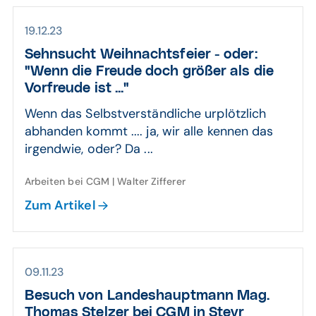
19.12.23
Sehnsucht Weih­nachts­feier - oder:
"Wenn die Freude doch größer als die
Vor­freude ist ..."
Wenn das Selbstverständliche urplötzlich
abhanden kommt .... ja, wir alle kennen das
irgendwie, oder? Da ...
Arbeiten bei CGM | Walter Zifferer
Zum Artikel
09.11.23
Besuch von Landes­haupt­mann Mag.
Thomas Stelzer bei CGM in Steyr