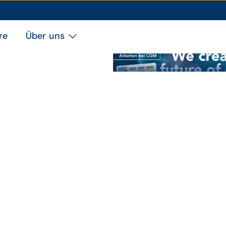
re
Über uns
"We create the future of e-
Thema