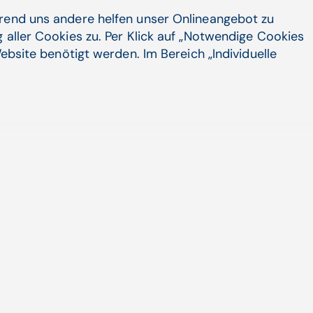
Zum Artikel
hrend uns andere helfen unser Onlineangebot zu
 aller Cookies zu. Per Klick auf „Notwendige Cookies
ebsite benötigt werden. Im Bereich „Individuelle
11.07.23
3. Gruppenplatz beim Steyrer
Beachvolleyballshow
Nach dem guten Auftritt beim letztjährigen
Jubiläumsspektakel (25 Jahre Steyrer
Beachvolleyballshow) wollte ...
Arbeiten bei CGM | Walter Zifferer
Zum Artikel