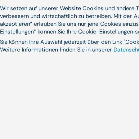
Zum Artikel
Wir setzen auf unserer Website Cookies und andere T
verbessern und wirtschaftlich zu betreiben. Mit der 
akzeptieren“ erlauben Sie uns nur jene Cookies einzus
Einstellungen“ können Sie Ihre Cookie-Einstellungen 
10.08.23
Sie können Ihre Auswahl jederzeit über den Link "Coo
CGM mit hohem profitablem Wachstum
Weitere Informationen finden Sie in unserer
Datenschu
im zweiten Quartal
15% Wachstum im Q2 2023 bei einem
Umsatz von 304 Mio. EUR13% organisches ...
Arbeiten bei CGM | CompuGroup Medical (CGM)
Zum Artikel