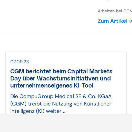
Arbeiten bei CGM 
Zum Artikel
07.09.23
CGM berichtet beim Capital Markets
Day über Wachs­tums­initia­tiven und
unter­nehmens­eigenes KI-Tool
Die CompuGroup Medical SE & Co. KGaA
(CGM) treibt die Nutzung von Künstlicher
Intelligenz (KI) weiter ...
Arbeiten bei CGM | CompuGroup Medical (CGM)