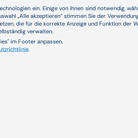
Zum Artikel
echnologien ein. Einige von ihnen sind notwendig, wä
Auswahl „Alle akzeptieren“ stimmen Sie der Verwendung
etzen, die für die korrekte Anzeige und Funktion der W
selbständig verwalten.
10.08.23
kies" im Footer anpassen.
CGM startet KI-Initiative zur Verbes­
tzrichtlinie
.
serung von IT-Pro­dukten und -
Lösungen im Gesund­heits­wesen
CGM lanciert KI-Initiative im zweiten
QuartalMehr Zeit für persönliche ...
Arbeiten bei CGM, Künstliche Intelligenz, Patient
Journey | CompuGroup Medical (CGM)
Zum Artikel
04.07.23