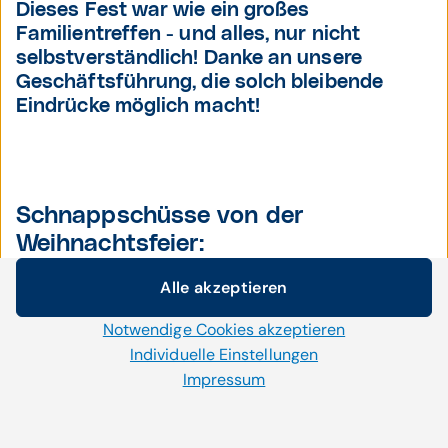
Dieses Fest war wie ein großes
Familientreffen - und alles, nur nicht
selbstverständlich! Danke an unsere
Geschäftsführung, die solch bleibende
Eindrücke möglich macht!
Schnappschüsse von der
Weihnachtsfeier:
Alle akzeptieren
Cookie-Einstellungen
Notwendige Cookies akzeptieren
Wir setzen auf unserer Website Cookies und andere
Technologien ein. Einige von ihnen sind notwendig, während
Individuelle Einstellungen
uns andere helfen unser Onlineangebot zu verbessern und
Impressum
wirtschaftlich zu betreiben. Mit der Auswahl „Alle
akzeptieren“ stimmen Sie der Verwendung aller Cookies zu.
Per Klick auf „Notwendige Cookies akzeptieren“ erlauben Sie