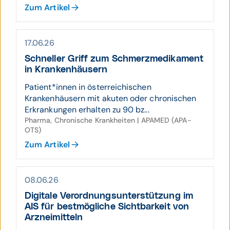
Zum Artikel
17.06.26
Schneller Griff zum Schmerz­medi­kament
in Kranken­häusern
Patient*innen in österreichischen
Krankenhäusern mit akuten oder chronischen
Erkrankungen erhalten zu 90 bz...
Pharma, Chronische Krankheiten | APAMED (APA-
OTS)
Zum Artikel
08.06.26
Digitale Verord­nungs­unter­stützung im
AIS für best­mög­liche Sicht­bar­keit von
Arznei­mitteln