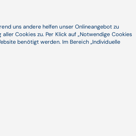
ter?
hrend uns andere helfen unser Onlineangebot zu
tung, dass Medikamente nur Kosten
 aller Cookies zu. Per Klick auf „Notwendige Cookies
lchen Beitrag sie leisten – etwa zur
ebsite benötigt werden. Im Bereich „Individuelle
 zur wirtschaftlichen Entwicklung."
eine chronische, unheilbare Krankheit,
. Dann kam ein Medikament heraus, mit
ie Diskussion war nur, wie viel das
 volkswirtschaftlich für verrückt."
mente einen geldwerten
USA, China oder Indien