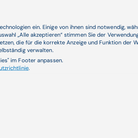
Wie definieren Sie den Begriff Bestbie
echnologien ein. Einige von ihnen sind notwendig, wä
"Über den Nutzen: Wir sollten weg von der Betrach
Auswahl „Alle akzeptieren“ stimmen Sie der Verwendung
verursachen. Vielmehr sollte man sich anschauen, we
etzen, die für die korrekte Anzeige und Funktion der W
Lebenserwartung, zu gesunden Lebensjahren und auch
selbständig verwalten.
kies" im Footer anpassen.
Das klingt leicht esoterisch …
tzrichtlinie
.
"
Das ist sehr real. Bis vor 13 Jahren war Hepatitis C 
die meist zu einer Lebertransplantation geführt hat
dem 94 % der Patienten geheilt werden können. Und d
kostet. Das halte ich für menschlich nicht richtig und
Sollten in Europa produzierte Medika
Bonus gegenüber Produk­ten aus den 
haben?