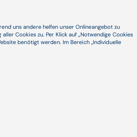
 Sozialeinrichtungen, ihre Rolle im
enstleistungen an die steigenden
Sozialeinrichtungen, die Teil eines
hrend uns andere helfen unser Onlineangebot zu
oderne und wertvolle Partner im
 aller Cookies zu. Per Klick auf „Notwendige Cookies
abilität und eine gesicherte Position
ebsite benötigt werden. Im Bereich „Individuelle