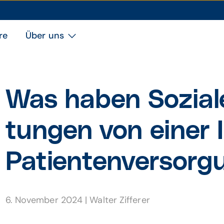
re
Über uns
Was haben Sozial­e
tungen von einer I
Patien­ten­ver­sor­
6. November 2024
|
Walter Zifferer