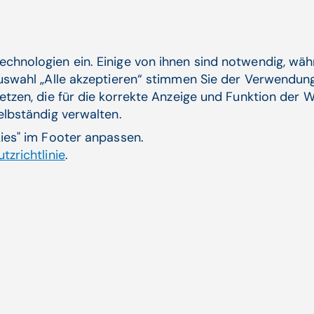
Eine sektorübergreifende, integrierte Versorgung hilft
Gesundheitswesen langfristig zu stärken und ihre Di
Bedürfnisse einer alternden Bevölkerung anzupassen. 
echnologien ein. Einige von ihnen sind notwendig, wä
integrierten Versorgungsmodells sind, werden
als m
Auswahl „Alle akzeptieren“ stimmen Sie der Verwendung
Versorgungssystem
wahrgenommen, was ihnen
St
etzen, die für die korrekte Anzeige und Funktion der W
im Gesundheitswesen verschafft.
selbständig verwalten.
kies" im Footer anpassen.
tzrichtlinie
.
CGM
engagiert
sich nachhaltig