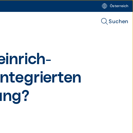
Österreich
Suchen
in­rich­
nte­grierten
gung?