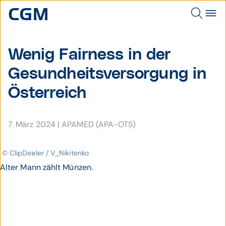
Wenig Fair­ness in der
Gesund­heits­ver­sor­gung in
Öster­reich
7. März 2024
|
APAMED (APA-OTS)
© ClipDealer / V_Nikitenko
Alter Mann zählt Münzen.