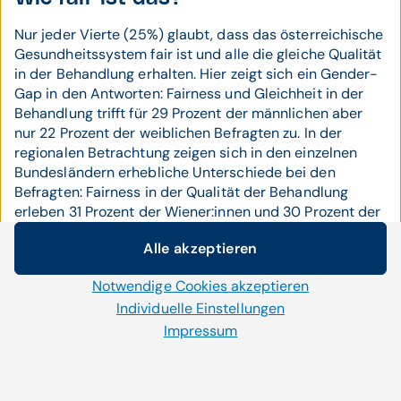
Nur jeder Vierte (25%) glaubt, dass das österreichische
Gesundheitssystem fair ist und alle die gleiche Qualität
in der Behandlung erhalten. Hier zeigt sich ein Gender-
Gap in den Antworten: Fairness und Gleichheit in der
Behandlung trifft für 29 Prozent der männlichen aber
nur 22 Prozent der weiblichen Befragten zu. In der
regionalen Betrachtung zeigen sich in den einzelnen
Bundesländern erhebliche Unterschiede bei den
Befragten: Fairness in der Qualität der Behandlung
erleben 31 Prozent der Wiener:innen und 30 Prozent der
Salzburger:innen. Die Fairness scheint im westlichsten
Alle akzeptieren
Bundesland, in Vorarlberg, aber weiter abzunehmen: Nur
Cookie-Einstellungen
16 Prozent glauben hier an gleiche Qualität in der
Notwendige Cookies akzeptieren
Wir setzen auf unserer Website Cookies und andere
Behandlung für alle.
Technologien ein. Einige von ihnen sind notwendig, während
Individuelle Einstellungen
Nur knapp die Hälfte (49%) der
uns andere helfen unser Onlineangebot zu verbessern und
Impressum
wirtschaftlich zu betreiben. Mit der Auswahl „Alle
Österreicher ist mit der Qualität der
akzeptieren“ stimmen Sie der Verwendung aller Cookies zu.
medizinischen Versorgung in Österreich
Per Klick auf „Notwendige Cookies akzeptieren“ erlauben Sie
(sehr) zufrieden.