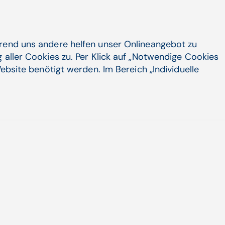
en
hrend uns andere helfen unser Onlineangebot zu
ind tiefe Hirnstimulation, Levodopa-
 aller Cookies zu. Per Klick auf „Notwendige Cookies
phin-Infusion zu erwägen. Die
ebsite benötigt werden. Im Bereich „Individuelle
sprechenden neuen Levodopa-
e Zulassung zu erwarten ist.
Verfahren, vor allem wenn Tremor im
ebündelten Ultraschalls unter MRI-
s im Bewegungszentrum ausgeschaltet.
tsstörungen sein. Der fokussierte
ffenen infrage, bietet aber in einzelnen
für viele nicht-motorische
delbar. Bei schwer beherrschbaren
chlager frühzeitig eine Überweisung