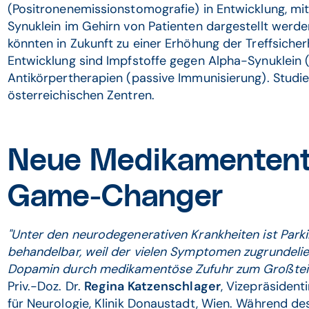
(Positronenemissionstomografie) in Entwicklung, mi
Synuklein im Gehirn von Patienten dargestellt werd
könnten in Zukunft zu einer Erhöhung der Treffsicherh
Entwicklung sind Impfstoffe gegen Alpha-Synuklein 
Antikörpertherapien (passive Immunisierung). Studie
österreichischen Zentren.
Neue Medikamentent
Game-Changer
"Unter den neurodegenerativen Krankheiten ist Park
behandelbar, weil der vielen Symptomen zugrundel
Dopamin durch medikamentöse Zufuhr zum Großteil
Priv.-Doz. Dr.
Regina Katzenschlager
, Vizepräsiden
für Neurologie, Klinik Donaustadt, Wien. Während de