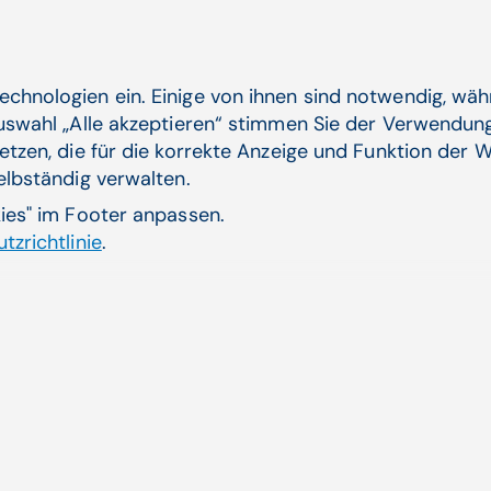
Behandlungsmethod
echnologien ein. Einige von ihnen sind notwendig, wä
Wenn diese Anpassungen nicht ausreichend wirken, s
Auswahl „Alle akzeptieren“ stimmen Sie der Verwendung
Infusion (neu auch mit COMT-Hemmer) oder Apomor
etzen, die für die korrekte Anzeige und Funktion der W
kontinuierliche Zufuhr liegt auch mehreren vielver
selbständig verwalten.
Pumpentherapien als Prinzip zugrunde, bei denen ein
kies" im Footer anpassen.
Neben der tiefen Hirnstimulation gibt es ein neues 
tzrichtlinie
.
Vordergrund steht. Dabei wird mittels eines stark g
Kontrolle gezielt ein kleines Areal des Hirngewebe
Nebenwirkungen können beispielsweise Gleichgewich
Ultraschall kommt nur für einen kleinen Teil der Betro
Fällen eine neue Behandlungsoption.
Es besteht großer Bedarf an wirksameren Therapien 
Symptome, aber einige sind bereits jetzt gut behan
oder einordbaren Symptomen sollte laut Dr. Katzens