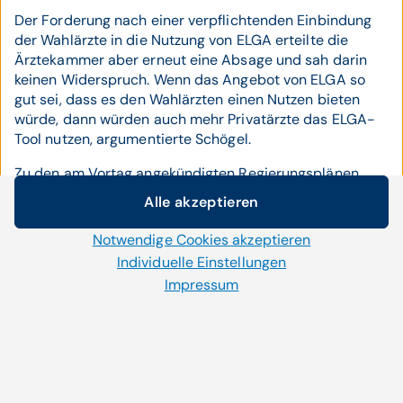
Der Forderung nach einer verpflichtenden Einbindung
der Wahlärzte in die Nutzung von ELGA erteilte die
Ärztekammer aber erneut eine Absage und sah darin
keinen Widerspruch. Wenn das Angebot von ELGA so
gut sei, dass es den Wahlärzten einen Nutzen bieten
würde, dann würden auch mehr Privatärzte das ELGA-
Tool nutzen, argumentierte Schögel.
Zu den am Vortag angekündigten Regierungsplänen
äußerte sich die Ärztekammer skeptisch.
"Leere
Alle akzeptieren
Worthülsen seien wenig wert",
kritisierte Mayer die
Cookie-Einstellungen
angekündigte Schaffung von 100 neuen Kassenstellen
Notwendige Cookies akzeptieren
Wir setzen auf unserer Website Cookies und andere
und verwies auf die rund 300 unbesetzten
Technologien ein. Einige von ihnen sind notwendig, während
Individuelle Einstellungen
Kassenstellen. Vielmehr müssten die
uns andere helfen unser Onlineangebot zu verbessern und
Impressum
Arbeitsbedingungen für Ärzte verbessert werden.
wirtschaftlich zu betreiben. Mit der Auswahl „Alle
Ärztekammer-Vizepräsident Schlögel bezweifelte
akzeptieren“ stimmen Sie der Verwendung aller Cookies zu.
außerdem, ob die Finanzierung mit Startkapital wirklich
Per Klick auf „Notwendige Cookies akzeptieren“ erlauben Sie
einen Anreiz zur Eröffnung neuer Kassenpraxen
uns nur jene Cookies einzusetzen, die für die korrekte
darstelle.
Anzeige und Funktion der Website benötigt werden. Im
Bereich „Individuelle Einstellungen“ können Sie Ihre Cookie-