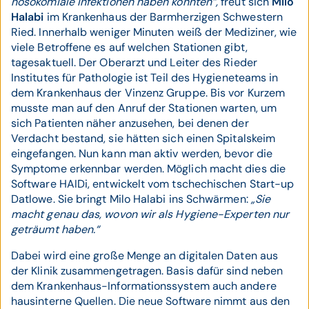
nosokomiale Infektionen haben könnten“,
freut sich
Milo
Halabi
im Krankenhaus der Barmherzigen Schwestern
Ried. Innerhalb weniger Minuten weiß der Mediziner, wie
viele Betroffene es auf welchen Stationen gibt,
tagesaktuell. Der Oberarzt und Leiter des Rieder
Institutes für Pathologie ist Teil des Hygieneteams in
dem Krankenhaus der Vinzenz Gruppe. Bis vor Kurzem
musste man auf den Anruf der Stationen warten, um
sich Patienten näher anzusehen, bei denen der
Verdacht bestand, sie hätten sich einen Spitalskeim
eingefangen. Nun kann man aktiv werden, bevor die
Symptome erkennbar werden. Möglich macht dies die
Software HAIDi, entwickelt vom tschechischen Start-up
Datlowe. Sie bringt Milo Halabi ins Schwärmen:
„Sie
macht genau das, wovon wir als Hygiene-Experten nur
geträumt haben.“
Dabei wird eine große Menge an digitalen Daten aus
der Klinik zusammengetragen. Basis dafür sind neben
dem Krankenhaus-Informationssystem auch andere
hausinterne Quellen. Die neue Software nimmt aus den