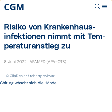
Risiko von Krankenhaus­
infek­tionen nimmt mit Tem­
pera­tur­an­stieg zu
8. Juni 2022
|
APAMED (APA-OTS)
© ClipDealer / robertprzybysz
Chirurg wäscht sich die Hände