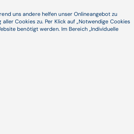
hrend uns andere helfen unser Onlineangebot zu
 aller Cookies zu. Per Klick auf „Notwendige Cookies
ebsite benötigt werden. Im Bereich „Individuelle
ekammer fordert Ein­bindung bei Digi­
sierung
sterreichische Ärztekammer fordert eine
ndung in die ...
Artikel
Unternehmen
Social Media
LinkedIn
Karriere