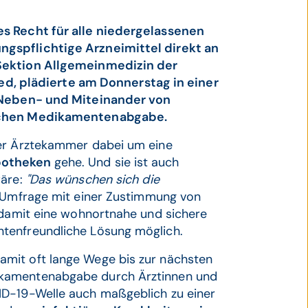
es Recht für alle niedergelassenen
gspflichtige Arzneimittel direkt an
 Sektion Allgemeinmedizin der
 plädierte am Donnerstag in einer
n Neben- und Miteinander von
lichen Medikamentenabgabe.
der Ärztekammer dabei um eine
Apotheken
gehe. Und sie ist auch
wäre:
"Das wünschen sich die
e Umfrage mit einer Zustimmung von
e damit eine wohnortnahe und sichere
tenfreundliche Lösung möglich.
mit oft lange Wege bis zur nächsten
ikamentenabgabe durch Ärztinnen und
ID-19-Welle auch maßgeblich zu einer