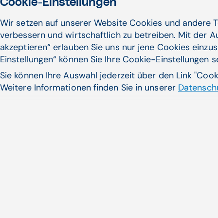
Cookie-Einstellungen
Wir setzen auf unserer Website Cookies und andere T
verbessern und wirtschaftlich zu betreiben. Mit der 
akzeptieren“ erlauben Sie uns nur jene Cookies einzus
Apotheken bauen Online-Ha
Einstellungen“ können Sie Ihre Cookie-Einstellungen 
Die Apothekerkammer launcht e
Sie können Ihre Auswahl jederzeit über den Link "Coo
Marktplatz. Jede ...
Weitere Informationen finden Sie in unserer
Datenschu
Zum Artikel
Noch nicht das Pass