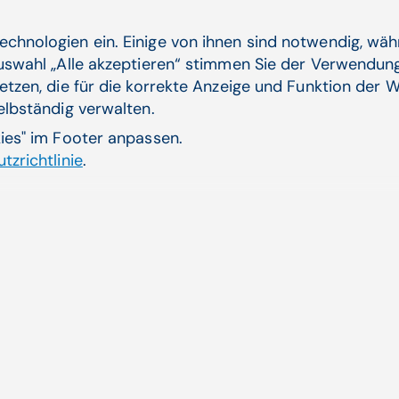
echnologien ein. Einige von ihnen sind notwendig, wä
Auswahl „Alle akzeptieren“ stimmen Sie der Verwendung
etzen, die für die korrekte Anzeige und Funktion der W
ndel aus
Ärzt
selbständig verwalten.
tali
inen neuen Online-
kies" im Footer anpassen.
Die Ö
tzrichtlinie
.
Einbi
Zum 
Aktuelle Themen
ende
CGM AT goes Reha