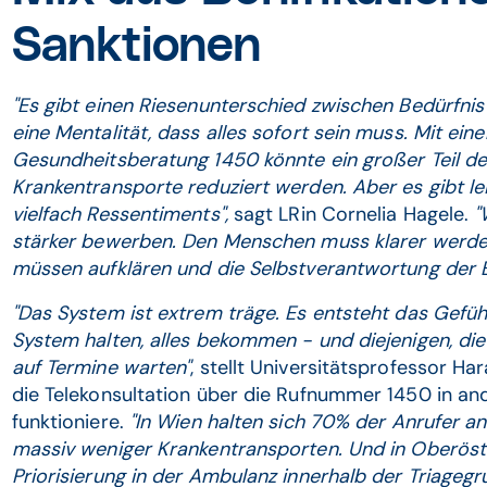
Sanktionen
"Es gibt einen Riesenunterschied zwischen Bedürfnis
eine Mentalität, dass alles sofort sein muss. Mit ein
Gesundheitsberatung 1450 könnte ein großer Teil der 
Krankentransporte reduziert werden. Aber es gibt le
vielfach Ressentiments",
sagt LRin Cornelia Hagele.
"
stärker bewerben. Den Menschen muss klarer werden
müssen aufklären und die Selbstverantwortung der B
"Das System ist extrem träge. Es entsteht das Gefühl,
System halten, alles bekommen - und diejenigen, die
auf Termine warten"
, stellt Universitätsprofessor Ha
die Telekonsultation über die Rufnummer 1450 in an
funktioniere.
"In Wien halten sich 70% der Anrufer an
massiv weniger Krankentransporten. Und in Oberöst
Priorisierung in der Ambulanz innerhalb der Triageg