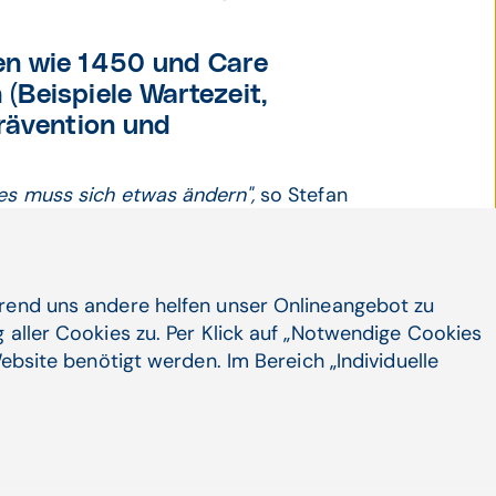
en wie 1450 und Care
(Beispiele Wartezeit,
Prävention und
 es muss sich etwas ändern",
so Stefan
owie die Stärkung der niedergelassenen
g und werden erst mittelfristig Kosten
ropagierte "Digital vor ambulant vor
LGA-Daten. Effiziente telemedizinische
hrend uns andere helfen unser Onlineangebot zu
LGA mit Befunden aus dem intra- und
 aller Cookies zu. Per Klick auf „Notwendige Cookies
y´."
ebsite benötigt werden. Im Bereich „Individuelle
nktionen könne letztlich
 möglich machen und so die
sundheitsbereich schonen,