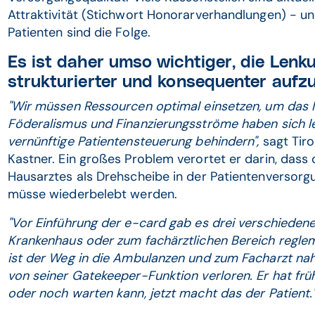
Attraktivität (Stichwort Honorarverhandlungen) - un
Patienten sind die Folge.
Es ist daher umso wichtiger, die Lenk
strukturierter und konsequenter aufzu
"Wir müssen Ressourcen optimal einsetzen, um das
Föderalismus und Finanzierungsströme haben sich lei
vernünftige Patientensteuerung behindern",
sagt Tir
Kastner. Ein großes Problem verortet er darin, dass 
Hausarztes als Drehscheibe in der Patientenversorg
müsse wiederbelebt werden.
"Vor Einführung der e-card gab es drei verschieden
Krankenhaus oder zum fachärztlichen Bereich reglem
ist der Weg in die Ambulanzen und zum Facharzt nah
von seiner Gatekeeper-Funktion verloren. Er hat frü
oder noch warten kann, jetzt macht das der Patient.