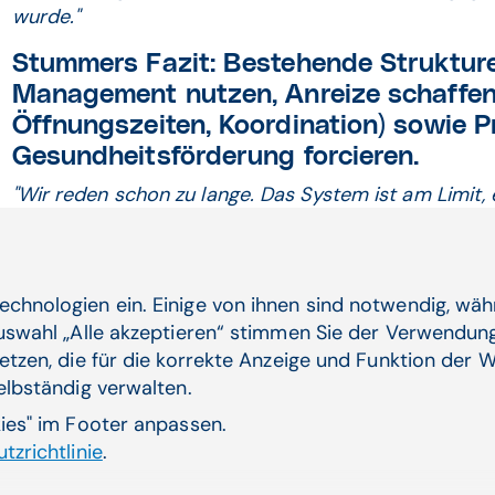
wurde."
Stummers Fazit: Bestehende Struktur
Management nutzen, Anreize schaffen 
Öffnungszeiten, Koordination) sowie 
Gesundheitsförderung forcieren.
"Wir reden schon zu lange. Das System ist am Limit,
Kastner.
"Die Umstellung auf die digitale Beratung s
Strukturen brauchen eine entsprechende Finanzierun
senken können. Das im Zuge der Gesundheitsreform p
stationär" hat eine Schwachstelle: kein Zugriff auf E
echnologien ein. Einige von ihnen sind notwendig, wä
Beratungen benötigen eine Weiterentwicklung der E
Auswahl „Alle akzeptieren“ stimmen Sie der Verwendung
extramuralen Bereich sowie eine Art ´Patient Summar
etzen, die für die korrekte Anzeige und Funktion der W
selbständig verwalten.
Nur ein Mix aus Bonifikationen und Sa
kies" im Footer anpassen.
eine erfolgreiche Patientensteuerung
tzrichtlinie
.
knapper werdenden Ressourcen im Ge