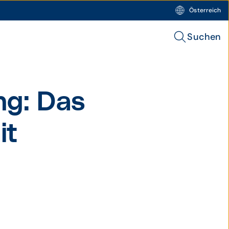
Österreich
Suchen
ng: Das
it