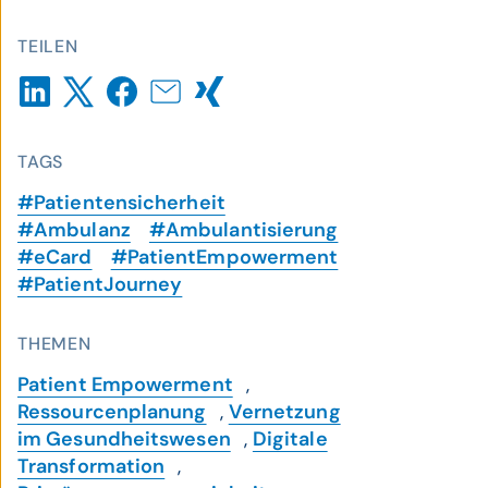
TEILEN
TAGS
#Patientensicherheit
#Ambulanz
#Ambulantisierung
#eCard
#PatientEmpowerment
#PatientJourney
THEMEN
Patient Empowerment
,
Ressourcenplanung
,
Vernetzung
im Gesundheitswesen
,
Digitale
Transformation
,