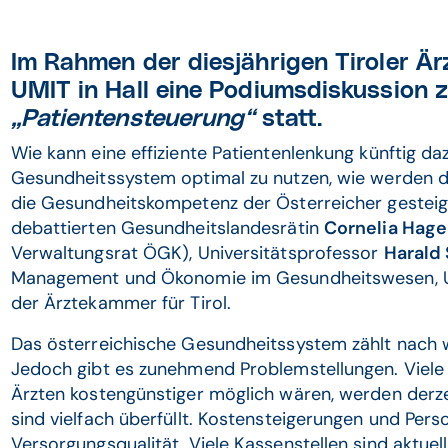
Im Rahmen der diesjährigen Tiroler Är
UMIT in Hall eine Podiumsdiskussion 
„Patientensteuerung“
statt.
Wie kann eine effiziente Patientenlenkung künftig da
Gesundheitssystem optimal zu nutzen, wie werden di
die Gesundheitskompetenz der Österreicher gesteig
debattierten Gesundheitslandesrätin
Cornelia Hage
Verwaltungsrat ÖGK), Universitätsprofessor
Harald
Management und Ökonomie im Gesundheitswesen, 
der Ärztekammer für Tirol.
Das österreichische Gesundheitssystem zählt nach w
Jedoch gibt es zunehmend Problemstellungen. Viele 
Ärzten kostengünstiger möglich wären, werden derze
sind vielfach überfüllt. Kostensteigerungen und Per
Versorgungsqualität. Viele Kassenstellen sind aktue