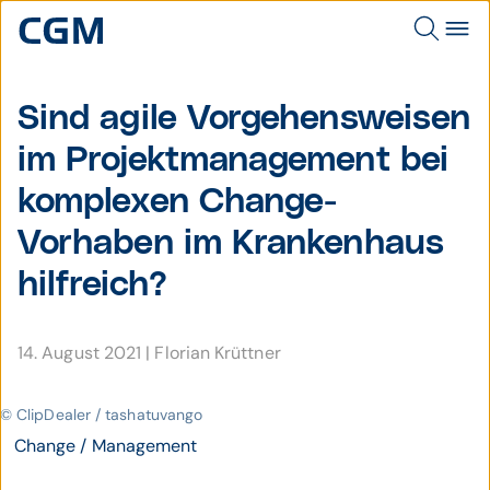
Sind agile Vorgehens­weisen
im Projekt­manage­ment bei
kom­plexen Change-
Vorhaben im Kranken­haus
hilf­reich?
14. August 2021
|
Florian Krüttner
© ClipDealer / tashatuvango
Change / Management