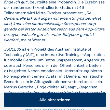
finde ich gut“
, beurteilte eine Probandin. Die Ergebnisse
der randomisiert-kontrollierte Studie mit 46
Teilnehmern wird Mitte Oktober präsentiert.
„Da
demenzielle Erkrankungen mit einem Stigma behaftet
sind, kann eine niederschwellige Smartphone-App
gerade bei ersten Anzeichen rasch aus dem App-Store
bezogen und sehr gut als erster Ratgeber genutzt
werden
“, meint Werner.
SUCCESS
ist ein Projekt des Austrian Institute of
Technology (AIT), eine interaktive Trainings-Applikation
für mobile Geräte, um Betreuungspersonen, Angehörige
oder auch Personen, die in der Öffentlichkeit arbeiten,
zu begleiten. Neben emotionaler Unterstützung bieten
Rollenspiele mit einem Avatar mit Demenz realistische
Szenarien, um in Alltagssituationen vorbereitet zu sein.
Markus Garschall, Projektleiter AIT, sagt:
„Begonnen
haben wir mit ethnographischen Studien bei pflegenden
Angehörigen daheim und in Pflegeeinrichtungen,
Alle akzeptieren
danach wurde die App unter laufender Einbindung von
Cookie-Einstellungen
Vertretern aus unserer Nutzergruppe erstellt.“
Zurzeit