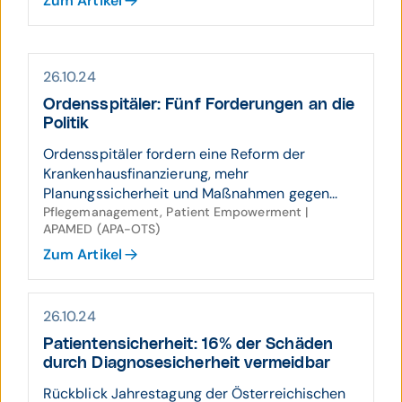
Zum Artikel
26.10.24
Ordens­spitäler: Fünf Forde­rungen an die
Politik
Ordensspitäler fordern eine Reform der
Krankenhausfinanzierung, mehr
Planungssicherheit und Maßnahmen gegen...
Pflegemanagement, Patient Empowerment |
APAMED (APA-OTS)
Zum Artikel
26.10.24
Patien­ten­sicher­heit: 16% der Schäden
durch Diagnose­sicher­heit ver­meid­bar
Rückblick Jahrestagung der Österreichischen