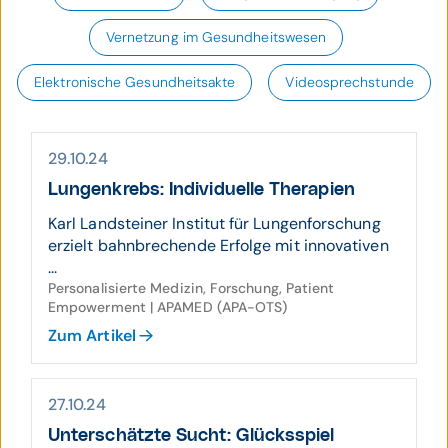
Vernetzung im Gesundheitswesen
Elektronische Gesundheitsakte
Videosprechstunde
29.10.24
Lungen­krebs: Indi­viduelle Therapien
Karl Landsteiner Institut für Lungenforschung
erzielt bahnbrechende Erfolge mit innovativen
...
Personalisierte Medizin, Forschung, Patient
Empowerment | APAMED (APA-OTS)
Zum Artikel
27.10.24
Unter­schätzte Sucht: Glücks­spiel