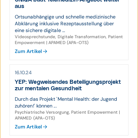
UNIQA baut Tele­medizin-Ange­bot weiter
aus
Ortsunabhängige und schnelle medizinische
Abklärung inklusive Rezeptausstellung über
eine sichere digitale ...
Videosprechstunde, Digitale Transformation, Patient
Empowerment | APAMED (APA-OTS)
Zum Artikel
16.10.24
YEP: Weg­wei­sendes Beteili­gungs­projekt
zur mentalen Gesund­heit
Durch das Projekt 'Mental Health: der Jugend
zuhören!' können ...
Psychiatrische Versorgung, Patient Empowerment |
APAMED (APA-OTS)
Zum Artikel