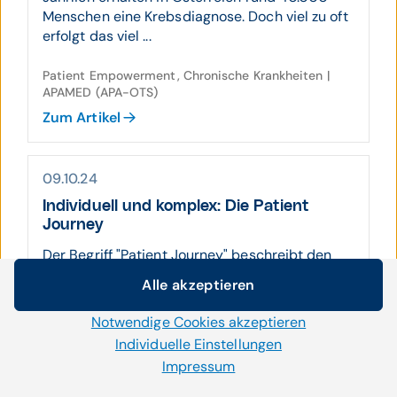
Menschen eine Krebsdiagnose. Doch viel zu oft
erfolgt das viel ...
Patient Empowerment, Chronische Krankheiten |
APAMED (APA-OTS)
Zum Artikel
09.10.24
Individuell und komplex: Die Patient
Journey
Der Begriff "Patient Journey" beschreibt den
gesamten Prozess, ...
Alle akzeptieren
Cookie-Einstellungen
Patient Journey, Patient Empowerment,
Notwendige Cookies akzeptieren
Wir setzen auf unserer Website Cookies und andere
Personalisierte Medizin | Walter Zifferer
Technologien ein. Einige von ihnen sind notwendig, während
Individuelle Einstellungen
Zum Artikel
uns andere helfen unser Onlineangebot zu verbessern und
Impressum
wirtschaftlich zu betreiben. Mit der Auswahl „Alle