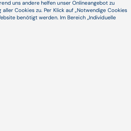
selbst einsehen, wer wann auf ihre
hrend uns andere helfen unser Onlineangebot zu
 aller Cookies zu. Per Klick auf „Notwendige Cookies
ebsite benötigt werden. Im Bereich „Individuelle
e verletzt wurden, kann er eine
zbehörde (DSB)
einreichen.
 als 8.000 Personen nach ursprüng­lichem