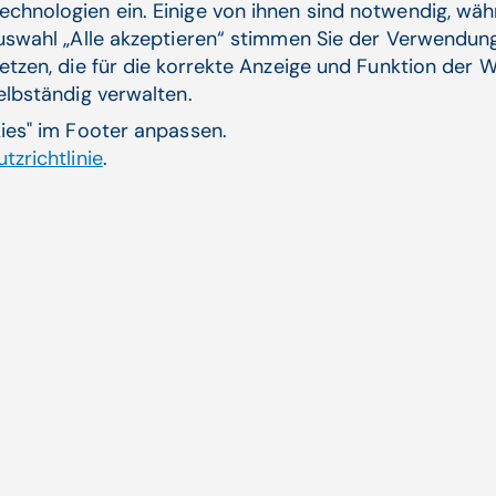
zu dokumentieren
. In ELGA können Patienten auch 
echnologien ein. Einige von ihnen sind notwendig, wä
Daten zugegriffen hat.
Auswahl „Alle akzeptieren“ stimmen Sie der Verwendung
etzen, die für die korrekte Anzeige und Funktion der W
selbständig verwalten.
Recht auf Beschwerde
kies" im Footer anpassen.
tzrichtlinie
.
Sollte ein Patient der Meinung sein, dass seine Recht
Beschwerde bei der
österreichischen Datenschut
Verwandte Artikel
al! Was bringt’s?
Mehr