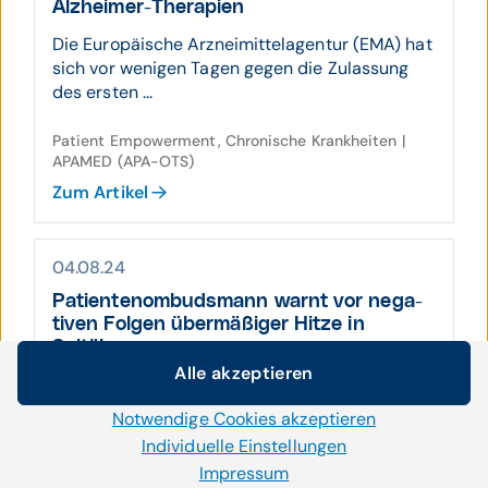
Alz­heimer-Therapien
Die Europäische Arzneimittelagentur (EMA) hat
sich vor wenigen Tagen gegen die Zulassung
des ersten ...
Patient Empowerment, Chronische Krankheiten |
APAMED (APA-OTS)
Zum Artikel
04.08.24
Patienten­ombuds­mann warnt vor nega­
tiven Folgen über­mäßiger Hitze in
Spitälern
Alle akzeptieren
In die Pflicht genommen werden die
Cookie-Einstellungen
Spitalserhalter – „Vorkehrungen müssen
Notwendige Cookies akzeptieren
Wir setzen auf unserer Website Cookies und andere
getroffen werden, um erträgliche ...
Technologien ein. Einige von ihnen sind notwendig, während
Individuelle Einstellungen
uns andere helfen unser Onlineangebot zu verbessern und
Impressum
Patient Empowerment | APAMED (APA-OTS)