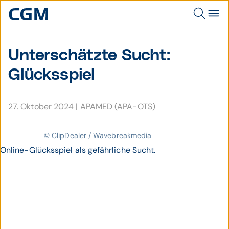
Unter­schätzte Sucht:
Glücks­spiel
27. Oktober 2024
|
APAMED (APA-OTS)
© ClipDealer / Wavebreakmedia
Online-Glücksspiel als gefährliche Sucht.