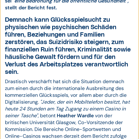
sei
"eine Bedrohung für die öffentliche Gesundheit",
stellt der Bericht fest.
Demnach kann Glücksspielsucht zu
physischen wie psychischen Schäden
führen, Beziehungen und Familien
zerstören, das Suizidrisiko steigern, zum
finanziellen Ruin führen, Kriminalität sowie
häusliche Gewalt fördern und für den
Verlust des Arbeitsplatzes verantwortlich
sein.
Drastisch verschärft hat sich die Situation demnach
zum einen durch die internationale Ausbreitung des
kommerziellen Glücksspiels, vor allem aber durch die
Digitalisierung.
"Jeder, der ein Mobiltelefon besitzt, hat
heute 24 Stunden am Tag Zugang zu einem Casino in
seiner Tasche",
betont
Heather Wardle
von der
britischen Universität Glasgow, Co-Vorsitzende der
Kommission. Die Bereiche Online-Sportwetten und
Online-Casinos wachsen derzeit dem Bericht zufolge