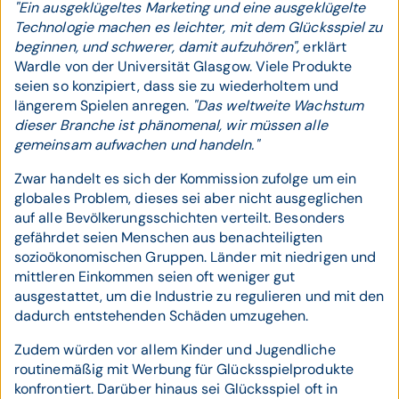
"Ein ausgeklügeltes Marketing und eine ausgeklügelte
Technologie machen es leichter, mit dem Glücksspiel zu
beginnen, und schwerer, damit aufzuhören",
erklärt
Wardle von der Universität Glasgow. Viele Produkte
seien so konzipiert, dass sie zu wiederholtem und
längerem Spielen anregen.
"Das weltweite Wachstum
dieser Branche ist phänomenal, wir müssen alle
gemeinsam aufwachen und handeln."
Zwar handelt es sich der Kommission zufolge um ein
globales Problem, dieses sei aber nicht ausgeglichen
auf alle Bevölkerungsschichten verteilt. Besonders
gefährdet seien Menschen aus benachteiligten
sozioökonomischen Gruppen. Länder mit niedrigen und
mittleren Einkommen seien oft weniger gut
ausgestattet, um die Industrie zu regulieren und mit den
dadurch entstehenden Schäden umzugehen.
Zudem würden vor allem Kinder und Jugendliche
routinemäßig mit Werbung für Glücksspielprodukte
konfrontiert. Darüber hinaus sei Glücksspiel oft in