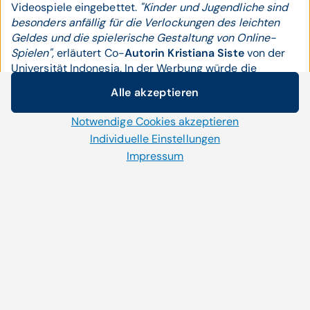
Videospiele eingebettet.
"Kinder und Jugendliche sind
besonders anfällig für die Verlockungen des leichten
Geldes und die spielerische Gestaltung von Online-
Spielen",
erläutert Co-
Autorin Kristiana Siste
von der
Universität Indonesia. In der Werbung würde die
Industrie Glücksspiel grundsätzlich als harmlose
Alle akzeptieren
Unterhaltung anpreisen.
Cookie-Einstellungen
Notwendige Cookies akzeptieren
Wir setzen auf unserer Website Cookies und andere
Auch daher betont Malcolm Sparrow von der Harvard
Technologien ein. Einige von ihnen sind notwendig, während
Individuelle Einstellungen
Kennedy School in den USA:
"Die Kommission fordert die
uns andere helfen unser Onlineangebot zu verbessern und
politischen Entscheidungsträger auf, das Glücksspiel
Impressum
wirtschaftlich zu betreiben. Mit der Auswahl „Alle
als ein Problem der öffentlichen Gesundheit zu
akzeptieren“ stimmen Sie der Verwendung aller Cookies zu.
behandeln, so wie wir andere süchtig machende und
Per Klick auf „Notwendige Cookies akzeptieren“ erlauben Sie
ungesunde Waren wie Alkohol und Tabak behandeln."
uns nur jene Cookies einzusetzen, die für die korrekte
Da die Glücksspielindustrie innovative digitale
Anzeige und Funktion der Website benötigt werden. Im
Marketingansätze nutze, um ihre Produkte zu fördern
Bereich „Individuelle Einstellungen“ können Sie Ihre Cookie-
und ihre Interessen zu schützen, fordert die Kommission
Einstellungen selbständig verwalten.
ein effektives und gut ausgestattetes
Sie können Ihre Auswahl jederzeit über den Link "Cookies" im
Regulierungssystem sowie internationale
Footer anpassen.
Zusammenarbeit und Führung, um die Folgen des