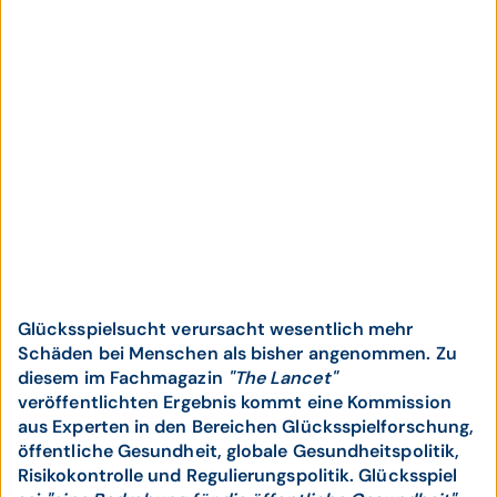
Glücksspielsucht verursacht wesentlich mehr
Schäden bei Menschen als bisher angenommen. Zu
diesem im Fachmagazin
"The Lancet"
veröffentlichten Ergebnis kommt eine Kommission
aus Experten in den Bereichen Glücksspielforschung,
öffentliche Gesundheit, globale Gesundheitspolitik,
Risikokontrolle und Regulierungspolitik. Glücksspiel