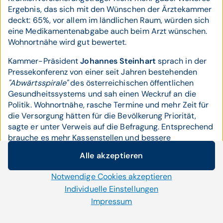
Ergebnis, das sich mit den Wünschen der Ärztekammer
deckt: 65%, vor allem im ländlichen Raum, würden sich
eine Medikamentenabgabe auch beim Arzt wünschen.
Wohnortnähe wird gut bewertet.
Kammer-Präsident
Johannes Steinhart
sprach in der
Pressekonferenz von einer seit Jahren bestehenden
"Abwärtsspirale"
des österreichischen öffentlichen
Gesundheitssystems und sah einen Weckruf an die
Politik. Wohnortnähe, rasche Termine und mehr Zeit für
die Versorgung hätten für die Bevölkerung Priorität,
sagte er unter Verweis auf die Befragung. Entsprechend
brauche es mehr Kassenstellen und bessere
Rahmenbedingungen für die freiberufliche Versorgung,
Alle akzeptieren
damit die Ärzte diese Stellen auch annähmen. In die
Cookie-Einstellungen
kommenden Koalitionsverhandlungen will die ärztliche
Notwendige Cookies akzeptieren
Wir setzen auf unserer Website Cookies und andere
Standesvertretung ihre Sicht der Dinge einbringen, eine
Technologien ein. Einige von ihnen sind notwendig, während
Individuelle Einstellungen
Einladung dazu habe man bekommen.
uns andere helfen unser Onlineangebot zu verbessern und
Impressum
wirtschaftlich zu betreiben. Mit der Auswahl „Alle
Vizepräsidentin
Naghme Kamaleyan-
akzeptieren“ stimmen Sie der Verwendung aller Cookies zu.