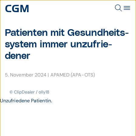
Patienten mit Ge­sund­heits­
system immer un­zu­frie­
dener
5. November 2024
|
APAMED (APA-OTS)
© ClipDealer / olly18
Unzufriedene Patientin.