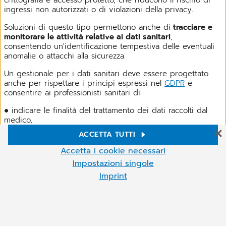
ingressi non autorizzati o di violazioni della privacy.
Soluzioni di questo tipo permettono anche di
tracciare e
monitorare le attività relative ai dati sanitari
,
consentendo un'identificazione tempestiva delle eventuali
anomalie o attacchi alla sicurezza.
Un gestionale per i dati sanitari deve essere progettato
anche per rispettare i principi espressi nel
GDPR
e
consentire ai professionisti sanitari di:
● indicare le finalità del trattamento dei dati raccolti dal
medico,
ACCETTA TUTTI
● ottenere dai pazienti il consenso informato per la
Impostazioni Cookie
raccolta e l'elaborazione dei dati,
Accetta i cookie necessari
Sul nostro sito web Utilizziamo cookie e altre tecnologie. Alcuni di
Impostazioni singole
● gestire in modo efficiente le richieste di accesso,
essi sono necessari, mentre altri ci aiutano a migliorare i nostri
rettifica o cancellazione delle informazioni sanitarie,
Imprint
servizi online e a gestirli più agevolmente. Puoi accettare i cookie
non necessari o rifiutarli facendo clic su "Accetta i cookie
● registrare e tracciare in modo accurato i consensi
Altro
necessari", nonché richiamare queste impostazioni in qualsiasi
ottenuti.
momento e anche deselezionare i cookie in qualsiasi momento
successivo.È possibile modificare le impostazioni dei cookie in
qualsiasi momento facendo clic sul simbolo del cookie (in basso a