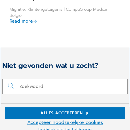
Migratie, Klantengetuigenis | CompuGroup Medical
België
Read more
Niet gevonden wat u zocht?
ALLES ACCEPTEREN
Volg ons op
Cookie-instellingen
Accepteer noodzakelijke cookies
Wij gebruiken cookies en andere technologieën op onze
Individuele instellingen