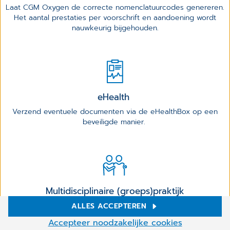
Laat CGM Oxygen de correcte nomenclatuurcodes genereren.
Het aantal prestaties per voorschrift en aandoening wordt
nauwkeurig bijgehouden.
eHealth
Verzend eventuele documenten via de eHealthBox op een
beveiligde manier.
Multidisciplinaire (groeps)praktijk
Een oplossing voor alle praktijken, van soloprofessionals tot
ALLES ACCEPTEREN
multidisciplinaire groepspraktijken.
Cookie-instellingen
Accepteer noodzakelijke cookies