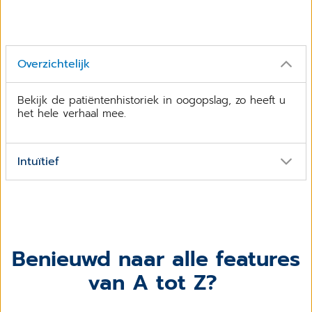
CGM: De Tijdslijn
Overzichtelijk
Bekijk de patiëntenhistoriek in oogopslag, zo heeft u
het hele verhaal mee.
Intuïtief
Het intuïtieve inzoomen en uitzoomen door te scrollen
met de muis, maakt de tijdslijn flexibel en makkelijk
wendbaar in uw dagelijkse handelingen.
Benieuwd naar alle features
van A tot Z?