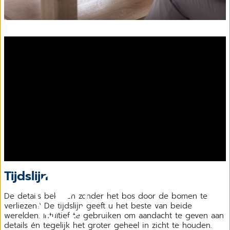
Tijdslijn
De details bekijken zonder het bos door de bomen te
verliezen? De tijdslijn geeft u het beste van beide
werelden. Intuïtief te gebruiken om aandacht te geven aan
details én tegelijk het groter geheel in zicht te houden.