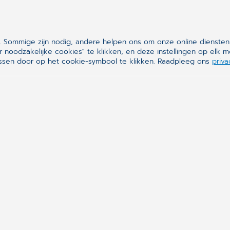
 Sommige zijn nodig, andere helpen ons om onze online diensten
r noodzakelijke cookies" te klikken, en deze instellingen op el
assen door op het cookie-symbool te klikken. Raadpleeg ons
priva
t of overstapt, Daktari begeleidt u st
n ervaar zelf waarom 
iezen voor onze softwar