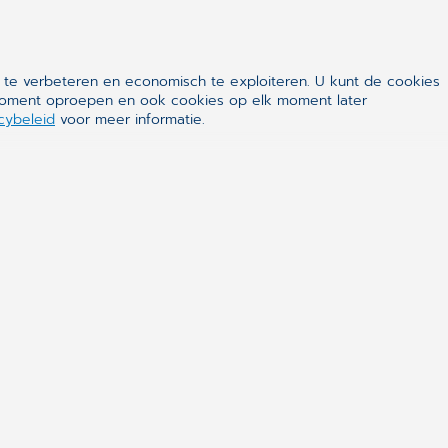
 te verbeteren en economisch te exploiteren. U kunt de cookies
k moment oproepen en ook cookies op elk moment later
cybeleid
voor meer informatie.
ap voor stap.
zoveel pediaters
e!