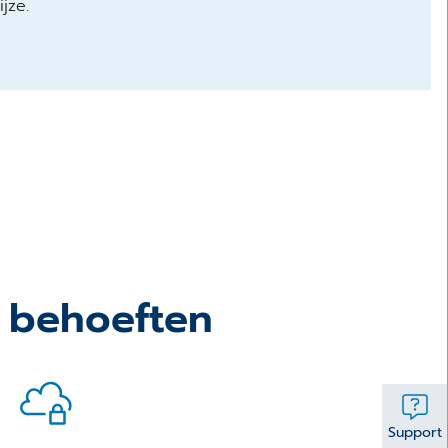
jze.
 behoeften
Support