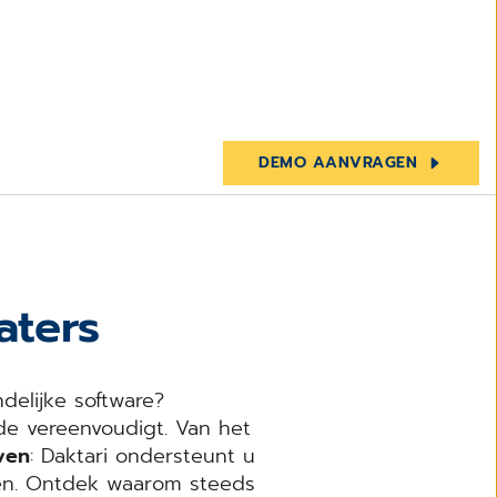
DEMO AANVRAGEN
aters
ndelijke software?
nde vereenvoudigt. Van het
ven
: Daktari ondersteunt u
hten. Ontdek waarom steeds