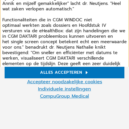
Annik
en mijzelf gemakkelijker"
lacht dr. Neutjens. "Heel
wat
zaken verlopen automatisch."
Functionaliteiten die in CGM
WINDOC niet
optimaal
werkten zoals dossiers en
Hoofdstuk IV
versturen via
de eHealthBox: dat zijn
handelingen die we
in CGM
DAKTARI probleemloos
kunnen uitvoeren en
het
single screen concept
betekent echt een
meerwaarde
voor ons."
benadrukt dr. Neutjens
Nathalie knikt
bevestigend:
"Om sneller en efficiënter
met datums te
werken,
visualiseert CGM DAKTARI
verschillende
elementen
op de tijdslijn. Deze geeft
een zeer duidelijk
beeld
weer van de historiek van
de patiënt. Verder is er
ALLES ACCEPTEREN
ook
de eHealth-toolbar met het
doel om snel en
Cookie-instellingen
eenvoudig
eHealth-gerelateerde zaken
van het dossier te
Accepteer noodzakelijke cookies
kunnen
consulteren of registreren.
De kleuren van de
Wij gebruiken cookies en andere technologieën op onze
Individuele instellingen
gebruikte
iconen tonen dan weer de
specifieke status.
website. Sommige zijn nodig, andere helpen ons om onze online
CompuGroup Medical
Aanvragen
van een Hoofdstuk IV,
meerdere dossiers
diensten te verbeteren en economisch te exploiteren. U kunt de
gelijktijdig
openen, geautomatiseerde
opslag,... we
cookies die niet nodig zijn accepteren of ze weigeren door op
Meer
streven
ernaar zoveel mogelijk
functionaliteiten aan
"Accepteer noodzakelijke cookies" te klikken, en deze
te
bieden in één toepassing."
instellingen op elk moment oproepen en ook cookies op elk
moment later uitschakelen. U kunt de cookie-instellingen op elk
moment aanpassen door op het cookie-symbool te
“Belangrijk voor ons is dat we een aanspreekpunt
klikken. Raadpleeg ons
privacybeleid
voor meer informatie.