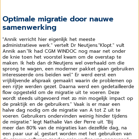
Optimale migratie door nauwe
samenwerking
"Annik verricht hier eigenlijk
het meeste
administratieve
werk." vertelt Dr Neutjens.
"Klopt." vult
Annik aan.
"Ik had CGM WINDOC
nog maar net onder
de
knie toen het voorstel
kwam om de overstap
te
maken. Ik heb dan dr.
Neutjens wel overhaald
om die
sprong te wagen,
een moderner pakket gaan
gebruiken
interesseerde
ons beiden wel." Er werd
eerst een
vrijblijvende
afspraak gemaakt waarin
de problemen op
een rijtje
werden gezet. Daarna werd
een gedetailleerde
flow
opgesteld om de migratie
uit te voeren. Deze
wordt
steeds uitgevoerd met zo
min mogelijk impact op
de
praktijk en de gebruikers.
" Vaak is er maar een
halve
dag nodig om de migratie
van A tot Z uit te
voeren.
Gebruikers ondervinden
weinig hinder tijdens
de
migratie." legt Nathalie
Van der Perre uit. "Bij
meer
dan 80% van de migraties
kan dezelfde dag, na
een
paar uur al, gestart worden
met het gebruiken van