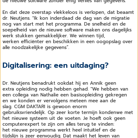
de
nieuwe software zonder
enig verlies van gegevens."
En dat deze overstap
vlekkeloos is verlopen, dat
beaamt
dr. Neutjens. "Ik
kon inderdaad de dag van
de migratie
nog van start
met het programma. De
snelheid en de
soepelheid
van de nieuwe software
maken ons dagelijks
werk
stukken gemakkelijker.
We winnen tijd,
werken
efficiënter en beschikken in een oogopslag over
alle noodzakelijke gegevens”.
Digitalisering: een uitdaging?
Dr. Neutjens benadrukt ook
dat hij en Annik geen
extra
opleiding nodig hebben
gehad. "We hebben van
een
collega van Nathalie een
basisopleiding gekregen
en
we konden er vervolgens
meteen mee aan de
slag.
CGM DAKTARI is gewoon
enorm
gebruiksvriendelijk.
Op zeer korte termijn konden
we met
het nieuwe systeem
uit de voeten. Je hoeft ook
geen
computerexpert te zijn
om alles terug te vinden:
het
nieuwe programma werkt
heel intuïtief en de
tijdslijn
is zeer eenvoudig. Dat
maakt het leven van