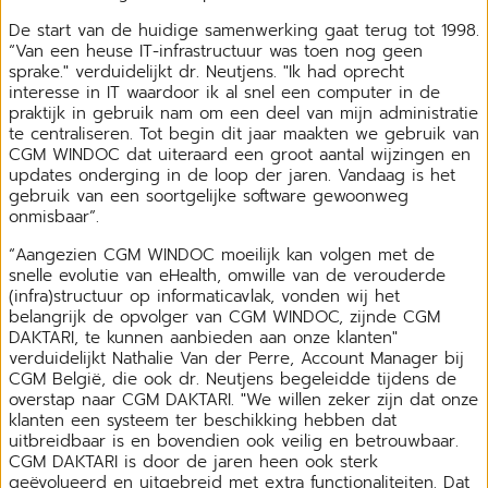
De start van de huidige samenwerking gaat terug tot 1998.
“Van een heuse IT-infrastructuur was toen nog geen
sprake." verduidelijkt dr. Neutjens. "Ik had oprecht
interesse in IT waardoor ik al snel een computer in de
praktijk in gebruik nam om een deel van mijn administratie
te centraliseren. Tot begin dit jaar maakten we gebruik van
CGM WINDOC dat uiteraard een groot aantal wijzingen en
updates onderging in de loop der jaren. Vandaag is het
gebruik van een soortgelijke software gewoonweg
onmisbaar”.
“Aangezien CGM WINDOC moeilijk kan volgen met de
snelle evolutie van eHealth, omwille van de verouderde
(infra)structuur op informaticavlak, vonden wij het
belangrijk de opvolger van CGM WINDOC, zijnde CGM
DAKTARI, te kunnen aanbieden aan onze klanten"
verduidelijkt Nathalie Van der Perre, Account Manager bij
CGM België, die ook dr. Neutjens begeleidde tijdens de
overstap naar CGM DAKTARI. "We willen zeker zijn dat onze
klanten een systeem ter beschikking hebben dat
uitbreidbaar is en bovendien ook veilig en betrouwbaar.
CGM DAKTARI is door de jaren heen ook sterk
geëvolueerd en uitgebreid met extra functionaliteiten. Dat