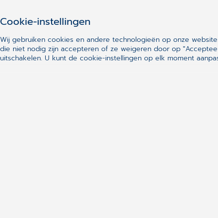
3. MIGRATIE VAN UW GEGEVENS:
Wij migrerern uw
Cookie-instellingen
patiëntengegevens uit de meest courante
Wij gebruiken cookies en andere technologieën op onze website.
tandheelkundige software programma’s;
die niet nodig zijn accepteren of ze weigeren door op "Acceptee
uitschakelen. U kunt de cookie-instellingen op elk moment aanp
4. OPLEIDINGEN:
web opleidingen of opleidingen ter
plaatse in uw praktijk. Basisopleiding,
vervolgopleiding, opfrissing, financiële opleiding,
Ortho, Paro, financiële opleiding.
5. SUPPORT:
Hulp of advies nodig? Onze
gemotiveerde support medewerkers helpen u graag
verder per telefoon of per mail.