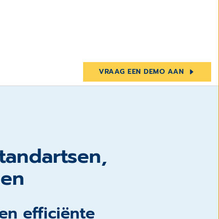
VRAAG EEN DEMO AAN
tandartsen,
sen
n efficiënte