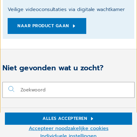
Veilige videoconsultaties via digitale wachtkamer
NAAR PRODUCT GAAN
Niet gevonden wat u zocht?
ALLES ACCEPTEREN
Volg ons op
Cookie-instellingen
Accepteer noodzakelijke cookies
Wij gebruiken cookies en andere technologieën op onze
Individuele instellingen