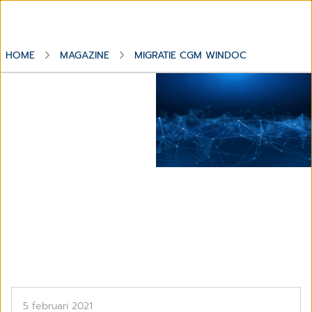
HOME
MAGAZINE
MIGRATIE CGM WINDOC
CompuGroup Medical Italia
Group (CGM Italia Group) è
parte di CompuGroup
Medical SE & Co. KGaA,
multinazionale di sanità
elettronica, leader a livello
mondiale
Dossier
Migratie CGM Windoc
5 februari 2021