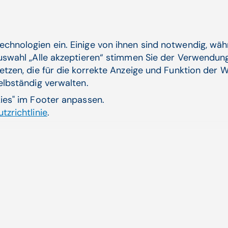
Brustkrebs (Mammakarzinom) ist die
häufigste Tumorerkrankung bei Frauen.
Daran erinnert der Brustkrebs-Monat...
echnologien ein. Einige von ihnen sind notwendig, wä
Integrierte Versorgung, Primärversorgungseinheiten |
Auswahl „Alle akzeptieren“ stimmen Sie der Verwendung
APAMED (APA-OTS)
etzen, die für die korrekte Anzeige und Funktion der W
Zum Artikel
selbständig verwalten.
kies" im Footer anpassen.
tzrichtlinie
.
02.08.24
Primär­versor­gung: Die neuen Anforde­
rungen an effiziente Soft­ware­lösungen
Ein Primärversorgungszentrum (PVZ)
unterscheidet sich in mehreren Aspekten
von einer klassischen ...