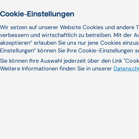
Gesundheitskasse (ÖGK), Andreas Huss,
forderte ...
Cookie-Einstellungen
Wir setzen auf unserer Website Cookies und andere T
Primärversorgungseinheiten, Psychiatrische Versorgung |
verbessern und wirtschaftlich zu betreiben. Mit der 
APAMED (APA-OTS)
akzeptieren“ erlauben Sie uns nur jene Cookies einzus
Zum Artikel
Einstellungen“ können Sie Ihre Cookie-Einstellungen 
Sie können Ihre Auswahl jederzeit über den Link "Coo
Weitere Informationen finden Sie in unserer
Datenschu
12.08.24
Vinzenz-Gruppe und Spar planen
Gesundheitsparks
Die Vinzenz-Gruppe Service will gemeinsam
mit Spar Österreich Gesundheitsparks
errichten. Der Partnervertrag...
Primärversorgungseinheiten, Vernetzung im