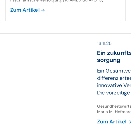
Psychiatrische Versorgung | APAMED (APA-OTS)
Zum Artikel
13.11.25
Ein zukunfts
sorgung
Ein Gesamtver
differenziert
innovative Ve
Die vorzeitige 
Gesundheitswirts
Maria M. Hofmar
Zum Artikel