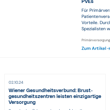
PVEs
Für Primärver
Patientenvers
Vorteile. Dur
Spezialisten w
Primärversorgungs
Zum Artikel
02.10.24
Wiener Gesund­heits­verbund: Brust­
gesund­heits­zentren leisten einzig­artige
Ver­sor­gung