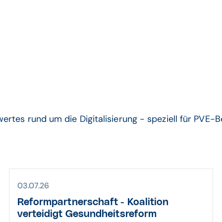
ärversorgungseinh
rtes rund um die Digitalisierung - speziell für PVE-B
03.07.26
Reform­partner­schaft - Koalition
verteidigt Gesund­heits­reform