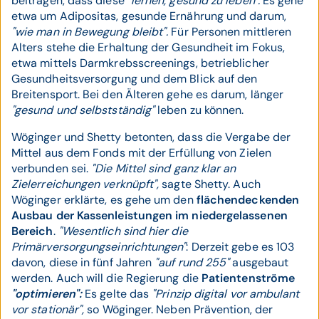
beitragen, dass diese
"lernen, gesund zu leben".
Es gehe
etwa um Adipositas, gesunde Ernährung und darum,
"wie man in Bewegung bleibt".
Für Personen mittleren
Alters stehe die Erhaltung der Gesundheit im Fokus,
etwa mittels Darmkrebsscreenings, betrieblicher
Gesundheitsversorgung und dem Blick auf den
Breitensport. Bei den Älteren gehe es darum, länger
"gesund und selbstständig"
leben zu können.
Wöginger und Shetty betonten, dass die Vergabe der
Mittel aus dem Fonds mit der Erfüllung von Zielen
verbunden sei.
"Die Mittel sind ganz klar an
Zielerreichungen verknüpft",
sagte Shetty. Auch
Wöginger erklärte, es gehe um den
flächendeckenden
Ausbau der Kassenleistungen im niedergelassenen
Bereich
.
"Wesentlich sind hier die
Primärversorgungseinrichtungen"
: Derzeit gebe es 103
davon, diese in fünf Jahren
"auf rund 255"
ausgebaut
werden. Auch will die Regierung die
Patientenströme
"optimieren":
Es gelte das
"Prinzip digital vor ambulant
vor stationär",
so Wöginger. Neben Prävention, der