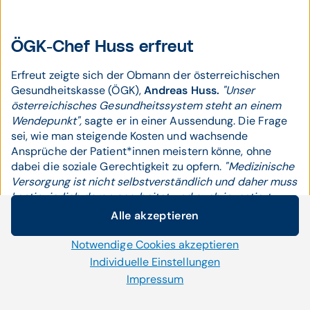
ÖGK-Chef Huss erfreut
Erfreut zeigte sich der Obmann der österreichischen
Gesundheitskasse (ÖGK),
Andreas Huss.
"Unser
österreichisches Gesundheitssystem steht an einem
Wendepunkt",
sagte er in einer Aussendung. Die Frage
sei, wie man steigende Kosten und wachsende
Ansprüche der Patient*innen meistern könne, ohne
dabei die soziale Gerechtigkeit zu opfern.
"Medizinische
Versorgung ist nicht selbstverständlich und daher muss
kontinuierlich daran gearbeitet und auch investiert
werden."
Die Bundesregierung habe
"in kürzester Zeit
Alle akzeptieren
Cookie-Einstellungen
ein gemeinsames Bild und einen wesentlichen Schritt zu
einer stabilen Gesundheitsversorgung in Form dieses
Notwendige Cookies akzeptieren
Wir setzen auf unserer Website Cookies und andere
neu eingerichteten Gesundheitsreformfonds
Technologien ein. Einige von ihnen sind notwendig, während
Individuelle Einstellungen
geschaffen",
so Huss.
uns andere helfen unser Onlineangebot zu verbessern und
Impressum
wirtschaftlich zu betreiben. Mit der Auswahl „Alle
Bis 2030 soll es laut dem ÖGK-Obmann 300
akzeptieren“ stimmen Sie der Verwendung aller Cookies zu.