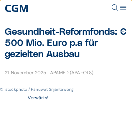
Gesund­heit-Reform­fonds: €
500 Mio. Euro p.a für
gezielten Ausbau
21. November 2025
|
APAMED (APA-OTS)
© istockphoto / Panuwat Srijantawong
Vorwärts!