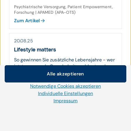
Psychiatrische Versorgung, Patient Empowerment,
Forschung | APAMED (APA-OTS)
Zum Artikel
20.08.25
Lifestyle matters
So gewinnen Sie zusätzliche Lebensjahre - wer
jetzt ungesunde Gewohnheiten ablegt und
besser auf sich achte...
Alle akzeptieren
Cookie-Einstellungen
Patient Empowerment, Chronische Krankheiten |
APAMED (APA-OTS)
Notwendige Cookies akzeptieren
Wir setzen auf unserer Website Cookies und andere
Zum Artikel
Technologien ein. Einige von ihnen sind notwendig, während
Individuelle Einstellungen
uns andere helfen unser Onlineangebot zu verbessern und
Impressum
wirtschaftlich zu betreiben. Mit der Auswahl „Alle
akzeptieren“ stimmen Sie der Verwendung aller Cookies zu.
20.08.25
Per Klick auf „Notwendige Cookies akzeptieren“ erlauben Sie
Multimor­bidität präventiv begegnen
uns nur jene Cookies einzusetzen, die für die korrekte