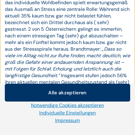
das individuelle Wohlbefinden spielt erwartungsgemäß
das Ausmaß an Stress eine zentrale Rolle: Während sich
aktuell 35% kaum bzw. gar nicht belastet fühlen,
bezeichnet sich ein Drittel durchaus als ( sehr)
gestresst. 2 von 5 Österreichern gelingt es immerhin,
nach einem stressigen Tag (sehr) gut abzuschalten –
mehr als ein Fünftel kommt jedoch kaum bzw. gar nicht
aus der Stressspirale heraus. Brandtmayer:
„Dass so
viele im Alltag nicht zur Ruhe finden, macht deutlich, wie
groß die Gefahr einer andauernden Anspannung ist –
mit Folgen für Schlaf, Erholung und letztlich auch die
langfristige Gesundheit.“
Insgesamt stufen jedoch 56%
ihren aktuellen mentalen Gesundheitszustand als (sehr)
gut ein, Männer mit 63% eher als Frauen mit 49%. Ein
Alle akzeptieren
Fünftel der Befragten mit minderjährigen Kindern im
Cookie-Einstellungen
selben Haushalt hat bei diesen eine Verbesserung des
Notwendige Cookies akzeptieren
Wir setzen auf unserer Website Cookies und andere
mentalen Zustands im vergangenen Jahr bemerkt.
Technologien ein. Einige von ihnen sind notwendig, während
Individuelle Einstellungen
uns andere helfen unser Onlineangebot zu verbessern und
Impressum
wirtschaftlich zu betreiben. Mit der Auswahl „Alle
Mehrheit hält sich unter hoher
akzeptieren“ stimmen Sie der Verwendung aller Cookies zu.