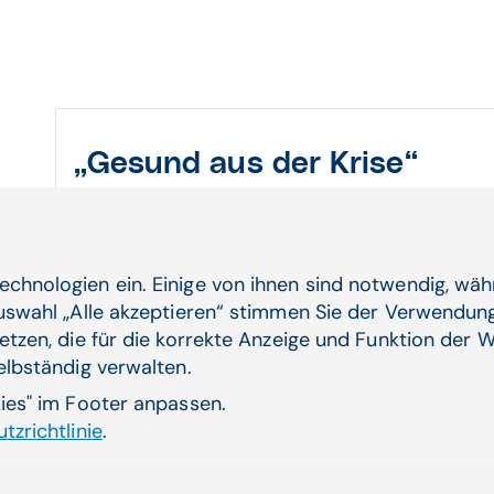
„Gesund aus der Krise“
Das Mental Health Projekt wird seitens des B
Soziales, Gesundheit, Pflege und Konsumenten
wird
„Gesund aus der Krise”
vom Berufsverba
PsychologInnen (BÖP), in enger Kooperation 
echnologien ein. Einige von ihnen sind notwendig, wä
Bundesverband für Psychotherapie (ÖBVP). Sei
Auswahl „Alle akzeptieren“ stimmen Sie der Verwendung
Österreichische Berufsverband für Musikther
etzen, die für die korrekte Anzeige und Funktion der W
Umsetzungspartner. Ein Behandler*innen-Pool
selbständig verwalten.
Psycholog*innen, Gesundheitspsycholog*inne
kies" im Footer anpassen.
welche in Summe 28 Behandlungssprachen anb
tzrichtlinie
.
erfolgreiche Umsetzung.