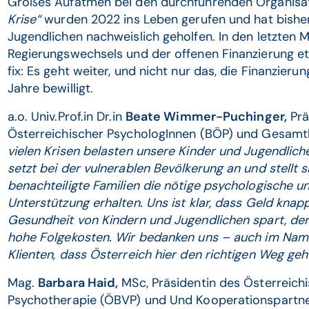
Großes Aufatmen bei den durchführenden Organisat
Krise“
wurden 2022 ins Leben gerufen und hat bishe
Jugendlichen nachweislich geholfen. In den letzten 
Regierungswechsels und der offenen Finanzierung etw
fix: Es geht weiter, und nicht nur das, die Finanzier
Jahre bewilligt.
a.o. Univ.Prof.in Dr.in
Beate Wimmer-Puchinger,
Prä
Österreichischer PsychologInnen (BÖP) und Gesamt
vielen Krisen belasten unsere Kinder und Jugendlich
setzt bei der vulnerablen Bevölkerung an und stellt si
benachteiligte Familien die nötige psychologische 
Unterstützung erhalten. Uns ist klar, dass Geld knap
Gesundheit von Kindern und Jugendlichen spart, der
hohe Folgekosten. Wir bedanken uns – auch im Name
Klienten, dass Österreich hier den richtigen Weg geh
Mag.
Barbara Haid,
MSc, Präsidentin des Österreich
Psychotherapie (ÖBVP) und Und Kooperationspartn