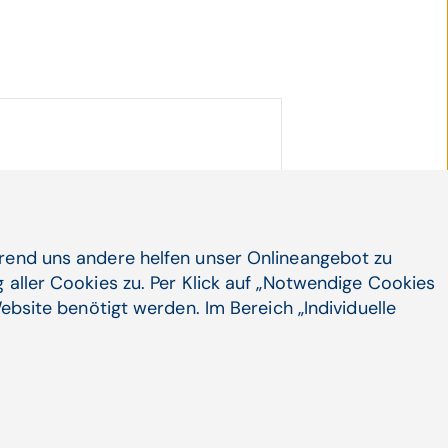
undesministeriums für Arbeit,
schutz finanziert. Abgewickelt
nd Österreichischer
mit dem Österreichischen
hrend uns andere helfen unser Onlineangebot zu
t Frühjahr 2024 ist der
 aller Cookies zu. Per Klick auf „Notwendige Cookies
apie (ÖBM) ein weiterer
ebsite benötigt werden. Im Bereich „Individuelle
 von rund 1.600 Klinischen
n und Psychotherapeut*innen,
ieten, ermöglicht die