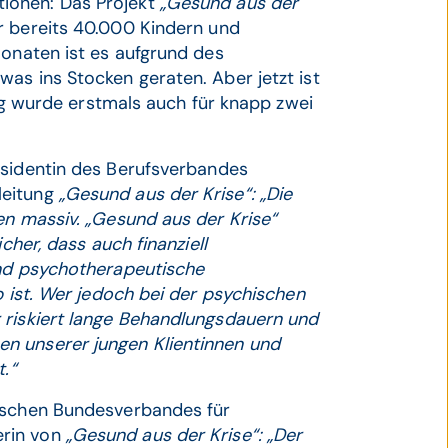
ionen: Das Projekt
„Gesund aus der
r bereits 40.000 Kindern und
Monaten ist es aufgrund des
as ins Stocken geraten. Aber jetzt ist
ung wurde erstmals auch für knapp zwei
sidentin des Berufsverbandes
leitung
„Gesund aus der Krise“: „Die
en massiv. „Gesund aus der Krise“
cher, dass auch finanziell
und psychotherapeutische
p ist. Wer jedoch bei der psychischen
 riskiert lange Behandlungsdauern und
n unserer jungen Klientinnen und
t.“
ischen Bundesverbandes für
erin von
„Gesund aus der Krise“: „Der