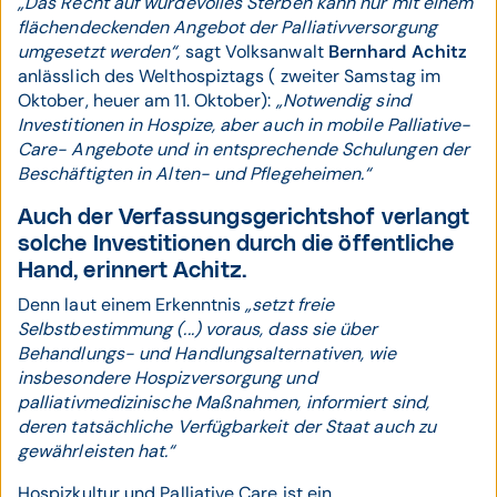
„Das Recht auf würdevolles Sterben kann nur mit einem
flächendeckenden Angebot der Palliativversorgung
umgesetzt werden“,
sagt Volksanwalt
Bernhard Achitz
anlässlich des Welthospiztags ( zweiter Samstag im
Oktober, heuer am 11. Oktober):
„Notwendig sind
Investitionen in Hospize, aber auch in mobile Palliative-
Care- Angebote und in entsprechende Schulungen der
Beschäftigten in Alten- und Pflegeheimen.“
Auch der Verfassungsgerichtshof verlangt
solche Investitionen durch die öffentliche
Hand, erinnert Achitz.
Denn laut einem Erkenntnis
„setzt freie
Selbstbestimmung (...) voraus, dass sie über
Behandlungs- und Handlungsalternativen, wie
insbesondere Hospizversorgung und
palliativmedizinische Maßnahmen, informiert sind,
deren tatsächliche Verfügbarkeit der Staat auch zu
gewährleisten hat.“
Hospizkultur und Palliative Care ist ein