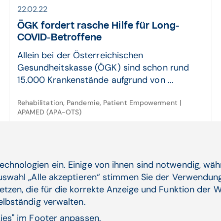
22.02.22
ÖGK fordert rasche Hilfe für Long-
COVID-Betroffene
Allein bei der Österreichischen
Gesundheitskasse (ÖGK) sind schon rund
15.000 Krankenstände aufgrund von ...
Rehabilitation, Pandemie, Patient Empowerment |
APAMED (APA-OTS)
Zum Artikel
echnologien ein. Einige von ihnen sind notwendig, wä
03.01.22
Auswahl „Alle akzeptieren“ stimmen Sie der Verwendung
etzen, die für die korrekte Anzeige und Funktion der W
Tele­medizin und Gesund­heits­apps
selbständig verwalten.
Video-Ordinationen und Reha-Apps sind
kies" im Footer anpassen.