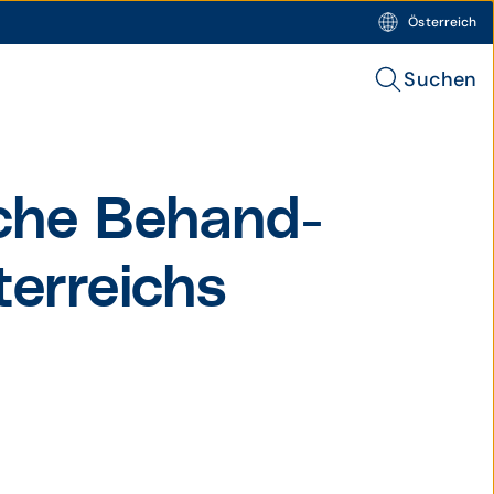
Österreich
Suchen
sche Behand­
er­reichs