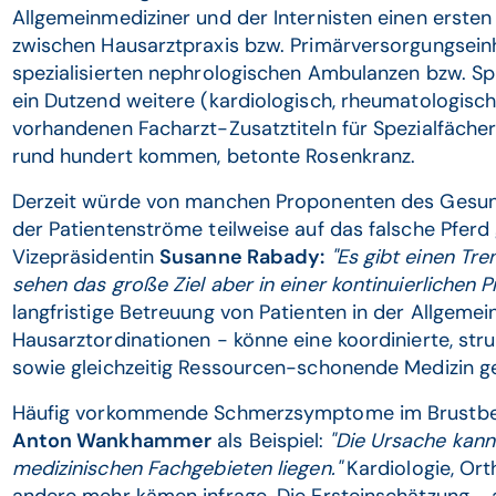
Allgemeinmediziner und der Internisten einen erst
zwischen Hausarztpraxis bzw. Primärversorgungseinh
spezialisierten nephrologischen Ambulanzen bzw. Spi
ein Dutzend weitere (kardiologisch, rheumatologisch 
vorhandenen Facharzt-Zusatztiteln für Spezialfäche
rund hundert kommen, betonte Rosenkranz.
Derzeit würde von manchen Proponenten des Gesun
der Patientenströme teilweise auf das falsche Pfer
Vizepräsidentin
Susanne Rabady:
"Es gibt einen Tre
sehen das große Ziel aber in einer kontinuierlichen 
langfristige Betreuung von Patienten in der Allgeme
Hausarztordinationen - könne eine koordinierte, stru
sowie gleichzeitig Ressourcen-schonende Medizin g
Häufig vorkommende Schmerzsymptome im Brustbe
Anton Wankhammer
als Beispiel:
"Die Ursache kann
medizinischen Fachgebieten liegen."
Kardiologie, Or