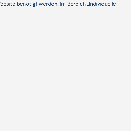
ebsite benötigt werden. Im Bereich „Individuelle
ephanie Poggenburg, gibt es seit
nt*innen bei ihrer
nd der abklärt, in seiner Kompetenz
nt*innen auch schnellere
stem zur medizinischen Versorgung via
and ins Auge gefasst.
inuierliche Arzt-Patienten-Beziehung
hwörtliche
"Gelbe vom Ei":
"Es besteht
 ein Widerspruch zu einer
erenden Patientenversorgung.