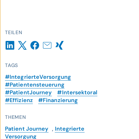
TEILEN
TAGS
#IntegrierteVersorgung
#Patientensteuerung
#PatientJourney
#Intersektoral
#Effizienz
#Finanzierung
THEMEN
Patient Journey
,
Integrierte
Versorgung