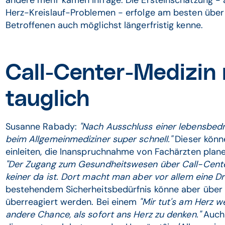
andere mehr kämen infrage. Die Ersteinschätzung - 
Herz-Kreislauf-Problemen - erfolge am besten über
Betroffenen auch möglichst längerfristig kenne.
Call-Center-Medizin 
tauglich
Susanne Rabady:
"Nach Ausschluss einer lebensbedr
beim Allgemeinmediziner super schnell."
Dieser könne
einleiten, die Inanspruchnahme von Fachärzten plan
"Der Zugang zum Gesundheitswesen über Call-Center 
keiner da ist. Dort macht man aber vor allem eine Dr
bestehendem Sicherheitsbedürfnis könne aber über s
überreagiert werden. Bei einem
"Mir tut's am Herz we
andere Chance, als sofort ans Herz zu denken."
Auch 