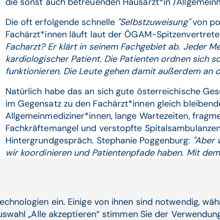
die sonst auch betreuenden Hausärzt*in /Allgemeinm
Die oft erfolgende schnelle
"Selbstzuweisung"
von pot
Fachärzt*innen läuft laut der ÖGAM-Spitzenvertreteri
Facharzt? Er klärt in seinem Fachgebiet ab. Jeder M
kardiologischer Patient. Die Patienten ordnen sich so
funktionieren. Die Leute gehen damit außerdem an d
Natürlich habe das an sich gute österreichische Ge
im Gegensatz zu den Fachärzt*innen gleich bleibend
Allgemeinmediziner*innen, lange Wartezeiten, fragme
Fachkräftemangel und verstopfte Spitalsambulanzen 
Hintergrundgespräch. Stephanie Poggenburg:
"Aber 
wir koordinieren und Patientenpfade haben. Mit dem
Hausarztsystem in B
echnologien ein. Einige von ihnen sind notwendig, wä
Auswahl „Alle akzeptieren“ stimmen Sie der Verwendung