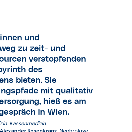
*innen und
sweg zu zeit- und
sourcen verstopfenden
byrinth des
ns bieten. Sie
gspfade mit qualitativ
ersorgung, hieß es am
gespräch in Wien.
izin: Kassenmedizin,
Alexander Rosenkranz,
Nephrologe