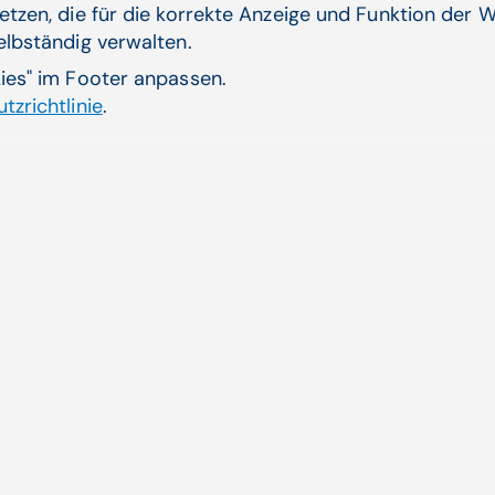
Württemberg
etzen, die für die korrekte Anzeige und Funktion der W
selbständig verwalten.
Im deutschen Bundesland Baden-Württemberg, so St
kies" im Footer anpassen.
Jahren ein Hausarztsystem, bei dem sich Kassenpatie
tzrichtlinie
.
Allgemeinmediziner*in einschreiben lassen können u
behandelt und koordiniert. Das verschaffe den Patie
Kassenfacharzt-Termine. Ein allgemeines Zugangssy
Allgemeinmedizin*in werde derzeit für ganz Deutschl
Überbordende Primärversorgungseinheiten ohne kont
sind für Stephanie Poggenburg auch nicht das spric
die Gefahr der Ambulanzbildung."
Das sei erst recht
kontinuierlichen und auf persönlichen Kontakt basi
Verwandte Artikel