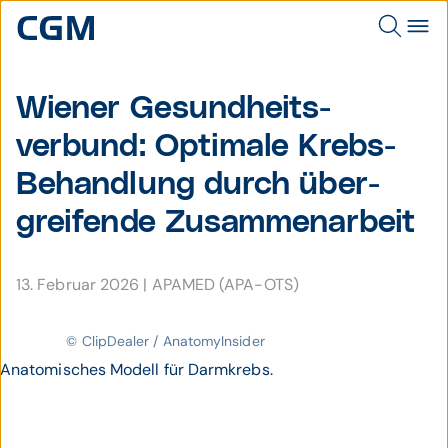
Wiener Gesund­heits­
verbund: Optimale Krebs-
Behand­lung durch über­
grei­fende Zusam­men­arbeit
13. Februar 2026
|
APAMED (APA-OTS)
© ClipDealer / AnatomyInsider
Anatomisches Modell für Darmkrebs.