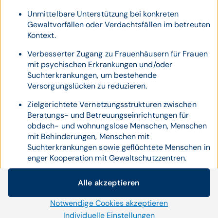
Unmittelbare Unterstützung bei konkreten
Gewaltvorfällen oder Verdachtsfällen im betreuten
Kontext.
Verbesserter Zugang zu Frauenhäusern für Frauen
mit psychischen Erkrankungen und/oder
Suchterkrankungen, um bestehende
Versorgungslücken zu reduzieren.
Zielgerichtete Vernetzungsstrukturen zwischen
Beratungs- und Betreuungseinrichtungen für
obdach- und wohnungslose Menschen, Menschen
mit Behinderungen, Menschen mit
Suchterkrankungen sowie geflüchtete Menschen in
enger Kooperation mit Gewaltschutzzentren.
„Es darf nicht der Gesundheitszustand, der
Alle akzeptieren
Aufenthaltsstatus oder die Wohnsituation darüber
Cookie-Einstellungen
entscheiden, ob eine Frau Schutz vor Gewalt erhält.
Notwendige Cookies akzeptieren
Wir setzen auf unserer Website Cookies und andere
Jede Frau hat ein Recht auf Sicherheit“
, betont Hacker.
Technologien ein. Einige von ihnen sind notwendig, während
Individuelle Einstellungen