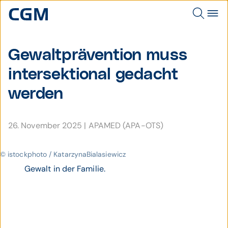
Gewalt­prä­vention muss
inter­sek­tional ge­dacht
werden
26. November 2025
|
APAMED (APA-OTS)
© istockphoto / KatarzynaBialasiewicz
Gewalt in der Familie.