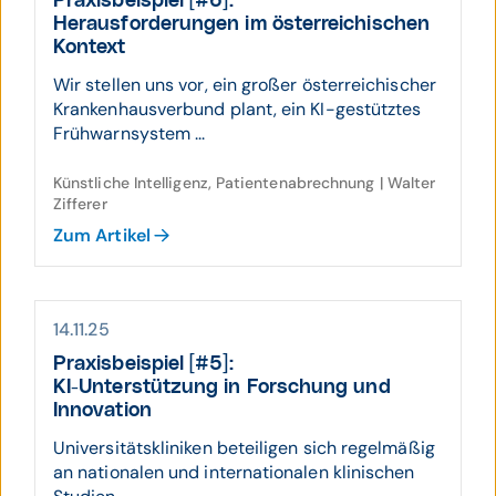
Praxis­beispiel [#6]:
Heraus­forde­rungen im öster­reichi­schen
Kontext
Wir stellen uns vor, ein großer österreichischer
Krankenhausverbund plant, ein KI-gestütztes
Frühwarnsystem ...
Künstliche Intelligenz, Patientenabrechnung | Walter
Zifferer
Zum Artikel
14.11.25
Praxis­beispiel [#5]:
KI-Unter­stützung in For­schung und
Inno­vation
Universitätskliniken beteiligen sich regelmäßig
an nationalen und internationalen klinischen