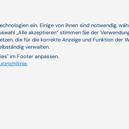
Hohe Dokumentationsanforderu
echnologien ein. Einige von ihnen sind notwendig, wä
Auswahl „Alle akzeptieren“ stimmen Sie der Verwendung
Prüfungen durch Behörden, Kostenträger oder Qual
etzen, die für die korrekte Anzeige und Funktion der W
nachvollziehbare Nachweise.
selbständig verwalten.
Die Software sollte demnach revisionssichere His
kies" im Footer anpassen.
Änderungen, Auswertungen und Reports sowie Ex
tzrichtlinie
.
mitbringen.
Was eine moderne
Dienstplanungssoftw
leisten sollte