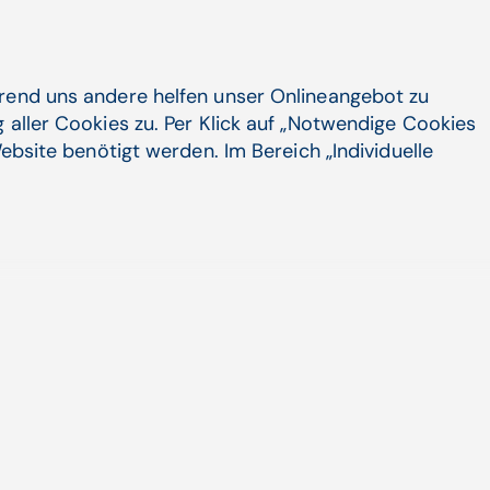
ngen
hrend uns andere helfen unser Onlineangebot zu
 aller Cookies zu. Per Klick auf „Notwendige Cookies
itätsmanagement erfordern
ebsite benötigt werden. Im Bereich „Individuelle
torien, nachvollziehbare
portmöglichkeiten für Prüfungen
are zusätzlich