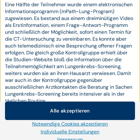
Eine Hälfte der Teilnehmer wurde einem elektronischen
Informationsprogramm (mPath-Lung-Program)
zugewiesen. Es bestand aus einem dreiminütigen Video
als Erstinformation, einem Frage-Antwort-Programm
und schließlich der Möglichkeit, sofort einen Termin für
die CT-Untersuchung zu vereinbaren. Es konnte aber
auch telemedizinisch eine Besprechung offener Fragen
erfolgen. Die gleich große Kontrollgruppe erhielt über
die Studien-Website bloß die Information über die
Teilnahmemöglichkeit am Lungenkrebs-Screening,
weiters wurden sie an ihren Hausarzt verwiesen. Damit
war auch in der Kontrollgruppe gegenüber
ausschließlichen Arztkontakten die Beratung in Sachen
Lungenkrebs-Screening bereits intensiver als in der
täglichen Routine.
Alle akzeptieren
Die Wissenschaftler fassten die Ergebnisse der Studie
Cookie-Einstellungen
so zusammen:
"Elektronische Einladungen wurden an
Notwendige Cookies akzeptieren
Wir setzen auf unserer Website Cookies und andere
26.909 Personen verschickt, deren elektronische
Technologien ein. Einige von ihnen sind notwendig, während
Individuelle Einstellungen
Gesundheitsakte eine Rauchervorgeschichte aufwies.
uns andere helfen unser Onlineangebot zu verbessern und
Impressum