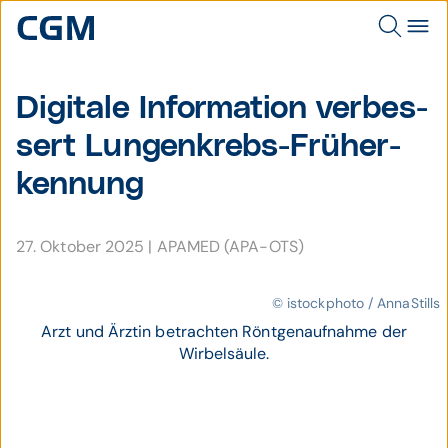
Digitale Infor­ma­tion verbes­
sert Lungen­krebs-Früh­er­
kennung
27. Oktober 2025
|
APAMED (APA-OTS)
© istockphoto / AnnaStills
Arzt und Ärztin betrachten Röntgenaufnahme der
Wirbelsäule.