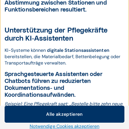
Abstimmung zwischen Stationen und
Funktionsbereichen resultiert.
Unterstützung der Pflegekräfte
durch KI-Assistenten
KI-Systeme können
digitale Stationsassistenten
bereitstellen, die Materialbedarf, Bettenbelegung oder
Transportaufträge verwalten.
Sprachgesteuerte Assistenten oder
Chatbots führen zu reduzierten
Dokumentations- und
Koordinationsaufwänden.
Beispiel: Eine Pflegekraft sagt: „Bestelle bitte zehn neue
Infusionsflaschen für Zimmer 203–210“, und die KI
Alle akzeptieren
erledigt die Bestellung automatisch über das
Cookie-Einstellungen
Lagerverwaltungssystem.
Notwendige Cookies akzeptieren
Wir setzen auf unserer Website Cookies und andere