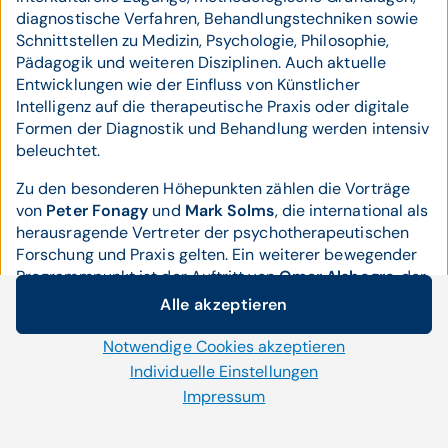
diagnostische Verfahren, Behandlungstechniken sowie
Schnittstellen zu Medizin, Psychologie, Philosophie,
Pädagogik und weiteren Disziplinen. Auch aktuelle
Entwicklungen wie der Einfluss von Künstlicher
Intelligenz auf die therapeutische Praxis oder digitale
Formen der Diagnostik und Behandlung werden intensiv
beleuchtet.
Zu den besonderen Höhepunkten zählen die Vorträge
von
Peter Fonagy
und
Mark Solms
, die international als
herausragende Vertreter der psychotherapeutischen
Forschung und Praxis gelten. Ein weiterer bewegender
Programmpunkt ist der Auftritt von
Omar Alshogre
, der
eindrücklich von seinen Erfahrungen als ehemaliger
Alle akzeptieren
Cookie-Einstellungen
politischer Gefangener in Syrien berichtet – ein
lebendiges Zeugnis für Resilienz und die Kraft des
Notwendige Cookies akzeptieren
Wir setzen auf unserer Website Cookies und andere
Menschlichen.
Technologien ein. Einige von ihnen sind notwendig, während
Individuelle Einstellungen
uns andere helfen unser Onlineangebot zu verbessern und
Impressum
Ein Ort mit psychotherapeutischer Geschichte - Die
wirtschaftlich zu betreiben. Mit der Auswahl „Alle
Wahl des Veranstaltungsorts für den 10. Weltkongress
akzeptieren“ stimmen Sie der Verwendung aller Cookies zu.
ist kein Zufall: Wien, die Stadt Sigmund Freuds, ist nicht