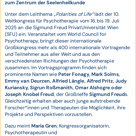
zum Zentrum der Seelenheilkunde
Unter dem Leitthema
„Polarities of Life“
lädt der 10.
Weltkongress für Psychotherapie vom 16. bis 19. Juli
2025 an die Sigmund Freud PrivatUniversität Wien
(SFU) ein. Veranstaltet vom World Council for
Psychotherapy, bringt dieser internationale
Großkongress mehr als 400 internationale Vortragende
und Teilnehmer aus aller Welt und aus den
verschiedensten Richtungen der Psychotherapie
zusammen. Im Vortragsprogramm finden sich
prominente Namen wie
Peter Fonagy, Mark Solms,
Emmy van Deurzen, Alfried Längle, Alfred Pritz, Judy
Kuriansky, Sigrun Roßmanith, Omar Alshogre oder
Joseph Knobel Freud
, der Großneffe
Sigmund Freud
s.
Gleichzeitig erhalten aber auch junge aufstrebende
Forscher*innen und Therapeuten die Möglichkeit, ihre
Projekte und Perspektiven vorzustellen.
Dazu meint
Maria Gren
, Kongressorganisatorin,
Psychotherapeutin und