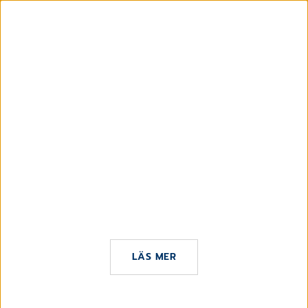
2 JANUARI 2026
Årets julgåva 2025 skänker CGM till Läkare
Utan Gränser
LÄS MER