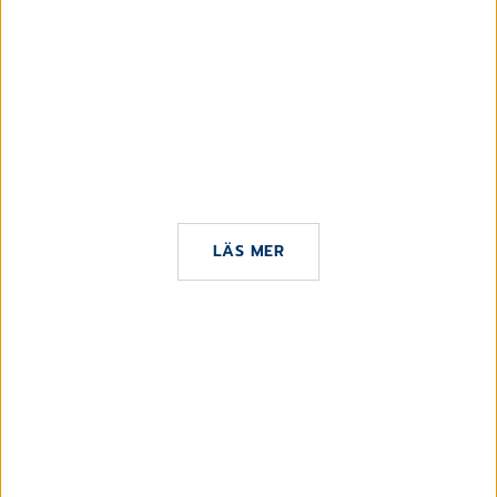
28 OKTOBER 2025
Jesper Söderqvist, VD CGM intervjuas av
TechSverige
LÄS MER