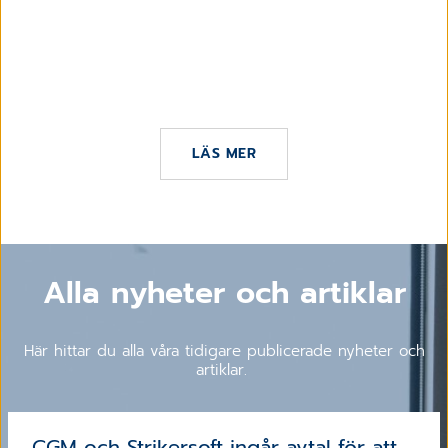
2 OKTOBER 2025
CGM har tecknat avtal med Zymego för
ännu effektivare vårdflöden med
journalsystemet CGM J4
LÄS MER
Alla nyheter och artiklar
Här hittar du alla våra tidigare publicerade nyheter och
artiklar.
CGM och Strikersoft ingår avtal för att