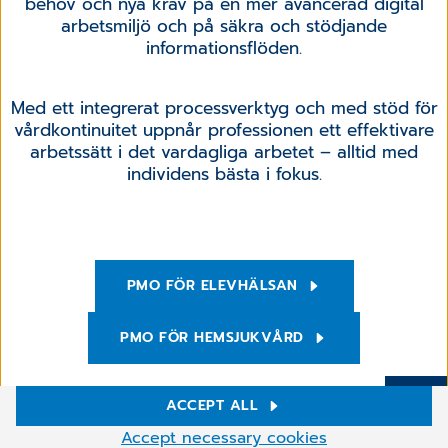
behov och nya krav på en mer avancerad digital
arbetsmiljö och på säkra och stödjande
informationsflöden.
Med ett integrerat processverktyg och med stöd för
vårdkontinuitet uppnår professionen ett effektivare
arbetssätt i det vardagliga arbetet – alltid med
individens bästa i fokus.
PMO FÖR ELEVHÄLSAN
PMO FÖR HEMSJUKVÅRD
ACCEPT ALL
Mer
Cookie settings
Accept necessary cookies