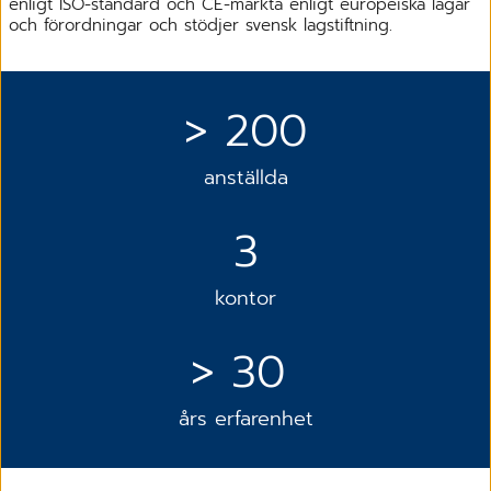
enligt ISO-standard och CE-märkta enligt europeiska lagar
och förordningar och stödjer svensk lagstiftning.
> 200
anställda
3
kontor
> 30
års erfarenhet