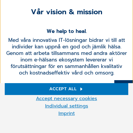
Vår vision & mission
We help to heal.
Med våra innovativa IT-lösningar bidrar vi till att
individer kan uppnå en god och jämlik hälsa.
Genom att arbeta tillsammans med andra aktörer
inom e-hälsans ekosystem levererar vi
förutsättningar för en sammanhållen kvalitativ
och kostnadseffektiv vård och omsorg.
ACCEPT ALL
Mer
Synchronizing Healthcare
Cookie settings
Accept necessary cookies
Vi möjliggör att hälsoinformation är tillgänglig för
We use cookies and other technologies on our website. Some of
Individual settings
den som har behov av den med syftet att
them are necessary, while others help us to improve our online
Imprint
skapa förutsättningar för ökad delaktighet och
services and to operate them economically. You can accept the
cookies that are not necessary or reject them by clicking on
bästa möjliga hälsa, vård och omsorg.
"Accept necessary cookies", as well as call up these settings at
any time and also deselect cookies at any time later.You can