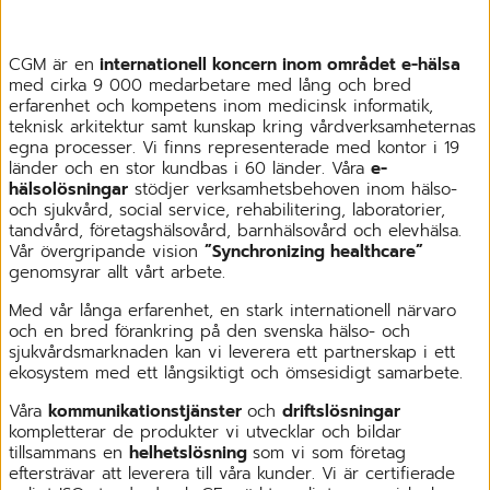
CGM är en
internationell koncern inom området e-hälsa
med cirka 9 000 medarbetare med lång och bred
erfarenhet och kompetens inom medicinsk informatik,
teknisk arkitektur samt kunskap kring vårdverksamheternas
egna processer. Vi finns representerade med kontor i 19
länder och en stor kundbas i 60 länder. Våra
e-
hälsolösningar
stödjer verksamhetsbehoven inom hälso-
och sjukvård, social service, rehabilitering, laboratorier,
tandvård, företagshälsovård, barnhälsovård och elevhälsa.
Vår övergripande vision
”Synchronizing healthcare”
genomsyrar allt vårt arbete.
Med vår långa erfarenhet, en stark internationell närvaro
och en bred förankring på den svenska hälso- och
sjukvårdsmarknaden kan vi leverera ett partnerskap i ett
ekosystem med ett långsiktigt och ömsesidigt samarbete.
Våra
kommunikationstjänster
och
driftslösningar
kompletterar de produkter vi utvecklar och bildar
tillsammans en
helhetslösning
som vi som företag
eftersträvar att leverera till våra kunder. Vi är certifierade