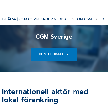
E-HÄLSA | CGM COMPUGROUP MEDICAL
OM CGM
CGM
CGM Sverige
CGM GLOBALT
Internationell aktör med
lokal förankring