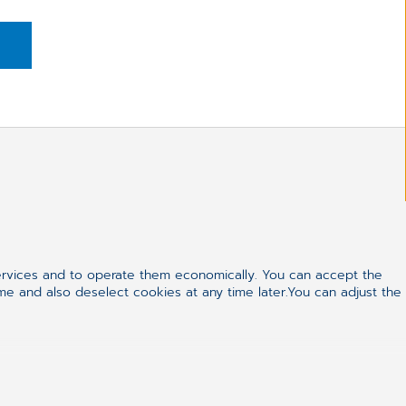
Kontakta vår kundtjänst
direkt:
ervices and to operate them economically. You can accept the
ime and also deselect cookies at any time later.You can adjust the
+46 (0) 8 411 55 50
info.se@cgm.com