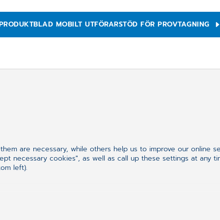
PRODUKTBLAD MOBILT UTFÖRARSTÖD FÖR PROVTAGNING
tar efter?
hem are necessary, while others help us to improve our online s
ept necessary cookies", as well as call up these settings at any t
om left).