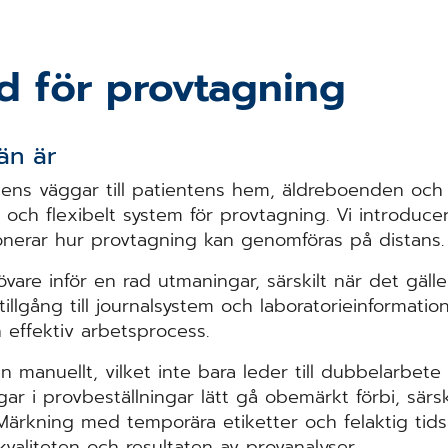
öd för provtagning
än är
usens väggar till patientens hem, äldreboenden och 
 och flexibelt ­system för ­provtagning. Vi ­i­­ntroduc
tionerar hur provtagning kan genomföras på distans.
vare inför en rad utmaningar, särskilt när det gäll
illgång till ­journalsystem och ­laboratorieinformatio
h ­effektiv ­arbetsprocess.
manuellt, ­vilket inte bara leder till ­dubbelarbete 
ar i ­provbeställningar lätt gå ­obemärkt ­förbi, ­särs
. ­Märkning med ­temporära etiketter och ­felaktig ­ti
valiteten och ­resultaten av ­provanalyser.