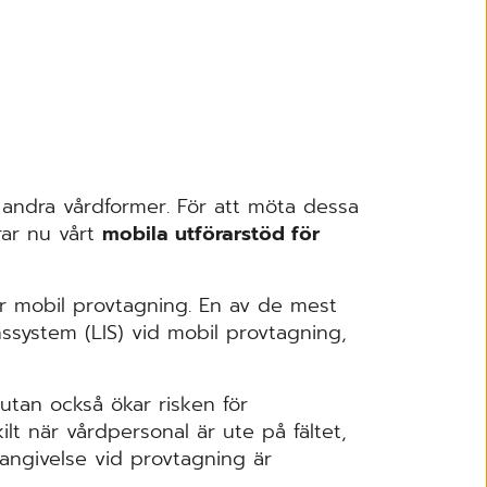
­andra ­vårdformer. För att möta dessa
erar nu vårt
mobila utförarstöd för
er ­mobil provtagning. En av de mest
nssystem (LIS) vid ­mobil ­provtagning,
utan ­också ökar risken för
kilt när ­vårdpersonal är ute på fältet,
dsangivelse vid provtagning är