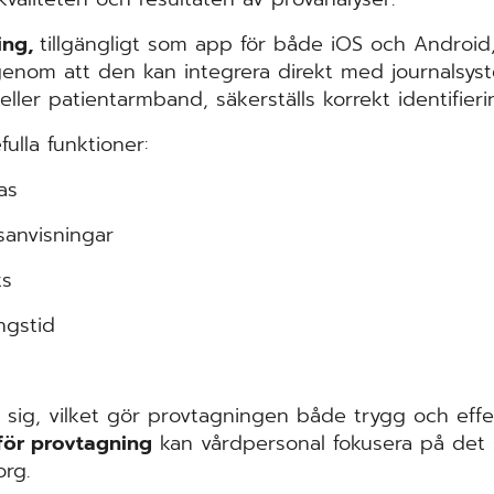
ing,
tillgängligt som app för både iOS och Androi
 genom att den kan integrera direkt med ­journalsy
eller patientarmband, säkerställs korrekt identifier
fulla funktioner:
as
gsanvisningar
ts
ngstid
 sig, vilket gör provtagningen både trygg och effekt
 för provtagning
kan vårdpersonal ­fokusera på det
org.