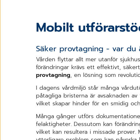
Mobilt utförarst
Säker provtagning - var du 
Vården flyttar allt mer utanför sjukh
förändringar krävs ett effektivt, säkert
provtagning
, en ­lösning som ­revolu
I dagens vårdmiljö står många ­vårdutö
påtagliga bristerna är ­avsaknaden av t
vilket skapar hinder för en ­smidig oc
Många gånger utförs ­dokumentationen ­
felaktigheter. ­Dessutom kan ­förändring
vilket kan ­resultera i missade ­prover
ytterligare ­problem som kan ­påverka k