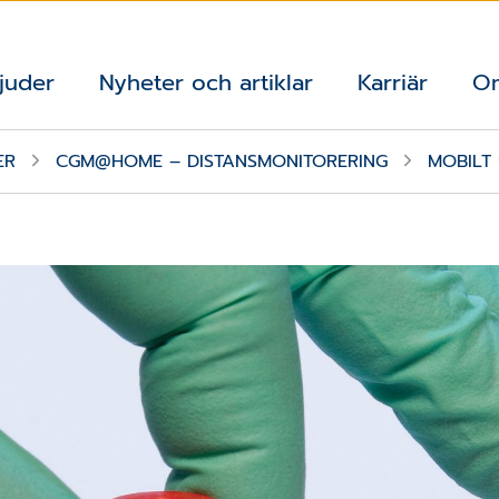
juder
Nyheter och artiklar
Karriär
O
ER
CGM@HOME – DISTANSMONITORERING
MOBILT