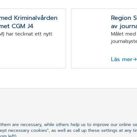
 med Kriminalvården
Region S
emet CGM J4
av journ
har tecknat ett nytt
Målet med 
journalsyst
Läs mer
tar efter?
hem are necessary, while others help us to improve our online s
ept necessary cookies", as well as call up these settings at any t
om left).