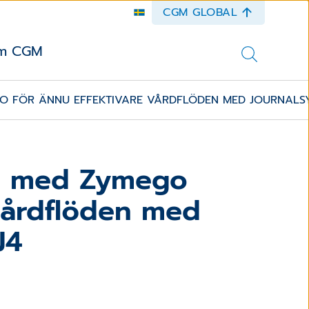
CGM GLOBAL
m CGM
O FÖR ÄNNU EFFEKTIVARE VÅRDFLÖDEN MED JOURNALSY
al med Zymego
 vårdflöden med
J4