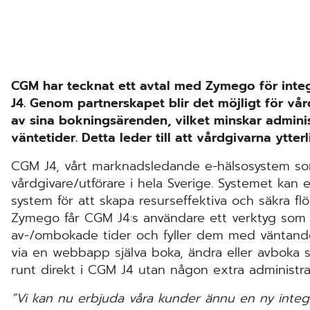
CGM har tecknat ett avtal med Zymego för inte
J4. Genom partnerskapet blir det möjligt för vår
av sina bokningsärenden, vilket minskar admini
väntetider. Detta leder till att vårdgivarna ytter
CGM J4, vårt marknadsledande e-hälsosystem so
vårdgivare/utförare i hela Sverige. Systemet kan
system för att skapa resurseffektiva och säkra 
Zymego får CGM J4:s användare ett verktyg som 
av-/ombokade tider och fyller dem med väntande 
via en webbapp själva boka, ändra eller avboka s
runt direkt i CGM J4 utan någon extra administra
”Vi kan nu erbjuda våra kunder ännu en ny integr