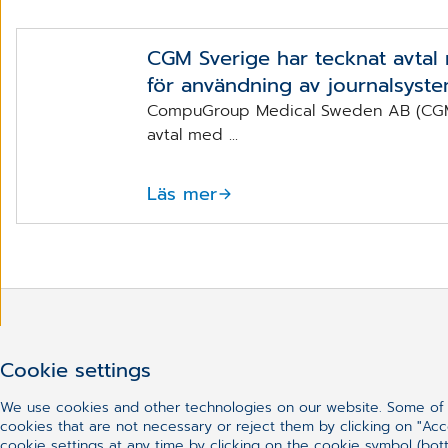
CGM Sverige har tecknat avtal
för användning av journalsyst
CompuGroup Medical Sweden AB (CGM) 
avtal med ...
Läs mer
Cookie settings
Har du inte hittat vad du le
We use cookies and other technologies on our website. Some of t
cookies that are not necessary or reject them by clicking on "Acc
cookie settings at any time by clicking on the cookie symbol (bott