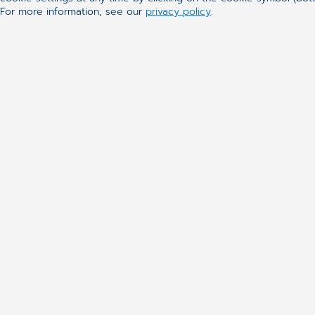
For more information, see our
privacy policy
.
Genvägar
Karriär
CGM Sverige